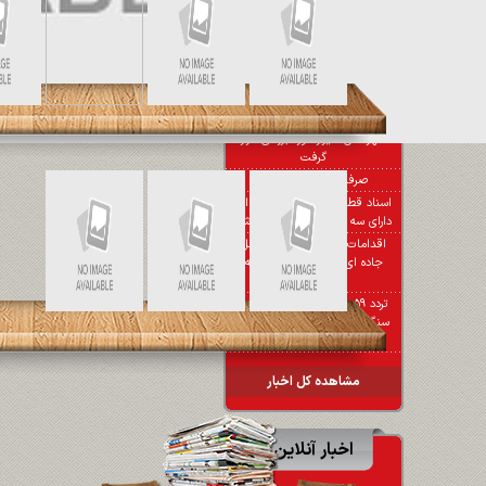
استان فارس و شیراز دارای سوابق
عملکردی درخشانی در حوزه های
بازآفرینی است
گازرسانی به روستاهای کوهستانی
سوادکوه
با حضور دهیار و اعضای شورای
اسلامی و مسوولان بنیاد مسکن
شهرستان شیراز مورد بررسی قرار
گرفت
صرفه‌جویی، پاداش دارد
اسناد قطعه زمین به ۱۵۰ خانواده
دارای سه فرزند واگذار خواهد شد
اقدامات راهداری و حمل و نقل
جاده ای آذربایجان شرقی مایه
افتخار است
تردد ۵۹ هزار و ۶۰۰ وسیله نقلیه
سنگین باری از پایانه های جلفا و
نوردوز
مشاهده کل اخبار
اخبار آنلاین