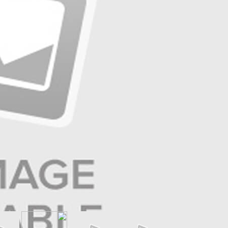
☰
صفحه ۷ | ایران زمین
☰
صفحه ۶ | حوادث
☰
صفحه ۵ | جهان ورزش
☰
صفحه ۴ | فرهنگ و هنر
☰
صفحه ۳ | جامعه
☰
صفحه ۲ | سیاست روز
☰
صفحه ۱
عناوین صفحه
پروژه‌های برق خوزستان در تاریخ
برق استان بی‌سابقه است
وزارت نفت با اقدام‌های خود ثابت
کرد در خنثی‌سازی تحریم‌ها می
توانیم موفق باشیم
۴۱۷۵ تن گندم به صورت تضمینی
در استان مرکزی خریداری شد