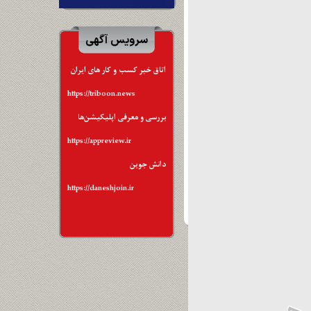
سرویس آگهی
اتاق خبر کسب و کار های ایران
https://triboon.news
بررسی و معرفی اپلیکیشن‌ها
https://appreview.ir
دانش جوین
https://daneshjoin.ir