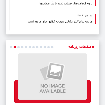
لزوم انجام رفتار حساب شده با شُل‌حجاب‌ها
کد خبر: 12296
هزینه برای آتش‌نشانی سرمایه گذاری برای مردم است
کد خبر: 12297
تیراندازی در شرق تهران درپی اختلاف میان موادفروشان
صفحات روزنامه
کد خبر: 12298
همیشه باید برای زلزله آماده باشیم
کد خبر: 12299
ردیابی ۱۳۰۰ قلم داروی گران و پرمصرف با کدملی
کد خبر: 12300
سقوط بالگرد گردشگران مکزیکی در نپال