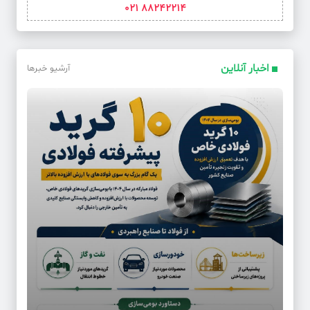
88242214 021
اخبار آنلاین
آرشیو خبرها