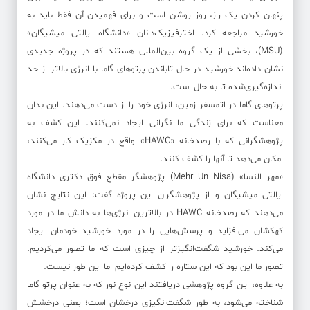
پنهان کردن یک راز، روز روشن است و برای فهمیدن آن فقط باید به
خورشید مراجعه کرد. اخترفیزیک‌دانان «دانشگاه ایالتی میشیگان»
(MSU)، بخشی از یک گروه بین‌المللی هستند که در پروژه جدیدی
نشان داده‌اند خورشید در حال تاباندن پرتوهای گاما با انرژی‌ بالاتر از حد
اندازه‌گیری‌شده تا به حال است.
پرتوهای گاما در اتمسفر زمین، انرژی خود را از دست می‌دهند. این بدان
معناست که برای زندگی ما نگرانی ایجاد نمی‌کنند. این کشف به
پژوهشگرانی که با رصدخانه «HAWC» واقع در مکزیک کار می‌کنند،
امکان می‌دهد تا آنها را کشف کنند.
«مهر النسا» (Mehr Un Nisa) پژوهشگر مقطع فوق دکتری دانشگاه
ایالتی میشیگان و از پژوهشگران این پروژه گفت: این نتایج نشان
می‌دهند که رصدخانه HAWC در بالاترین انرژی‌ها به دانش ما در مورد
کهکشان می‌افزاید و پرسش‌هایی را در مورد خورشید خودمان ایجاد
می‌کند. خورشید شگفت‌انگیزتر از چیزی است که ما تصور می‌کردیم.
تصور ما این بود که این ستاره را کشف کرده‌ایم اما این طور نیست.
به علاوه، این گروه پژوهشی دریافتند این نوع نور که به عنوان پرتو گاما
شناخته می‌شود، به طور شگفت‌انگیزی درخشان است؛ یعنی درخشش