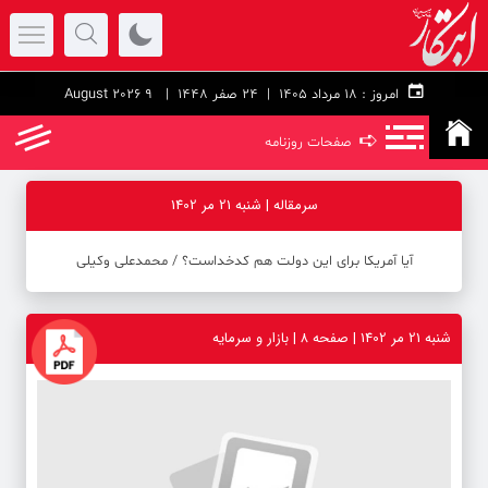
امروز :
۱۸ مرداد ۱۴۰۵ |
24 صفر 1448
| 9 August 2026
➪
صفحات روزنامه
سرمقاله | شنبه 21 مر 1402
آیا آمریکا برای این دولت هم کدخداست؟ / محمدعلی وکیلی
شنبه 21 مر 1402 | صفحه ۸ | بازار و سرمایه