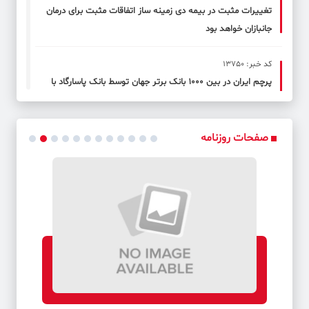
تغییرات مثبت در بیمه دی زمینه ساز اتفاقات مثبت برای درمان
جانبازان خواهد بود
کد خبر: 13750
پرچم ایران در بین 1000 بانک برتر جهان توسط بانک پاسارگاد با
افتخار به اهتزاز درآمد
کد خبر: 13751
صفحات روزنامه
بازدید مدیرعامل بانک مسکن از نمایشگاه صنعت ساختمان تهران
کد خبر: 13752
اسامی برندگان اولین دوره قرعه‌کشی طرح «ارمغان» بانک رفاه
کارگران اعلام شد
کد خبر: 13753
خبرنگاران زبان گویا وآگاهی بخش بازار سرمایه هستند