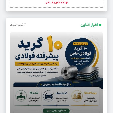
88242214 021
اخبار آنلاین
آرشیو خبرها