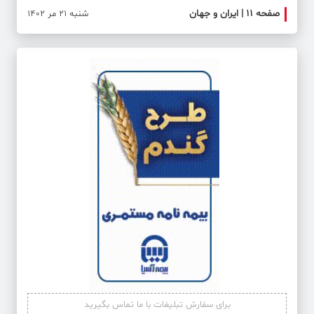
صفحه ۱۱ | ایران و جهان
صفحه 
شنبه 21 مر 1402
برای سفارش تبلیغات با ما تماس بگیرید