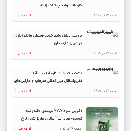
کارخانه تولید پوشاک زنانه
شنبه 17 مر 1405
ادامه خبر
بررسی دلایل رشد خرید قسطی مانتو اداری
در میان کارمندان
شنبه 17 مر 1405
ادامه خبر
تشدید تحولات ژئوپلیتیک؛ آینده
نقل‌وانتقال بین‌المللی سرمایه و دارایی‌های
دیجیتال به کدام سمت می‌رود؟
شنبه 17 مر 1405
ادامه خبر
آخرین سود ۲۷.۷ درصدی «اندوخته
توسعه صادرات آرمانی» واریز شد؛ نرخ
جدید ۲۹.۱ درصد
جمعه 16 مر 1405
ادامه خبر