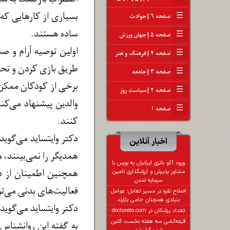
بسیاری از کارهایی که 
☰
صفحه ۶ | حوادث
ساده هستند.
☰
صفحه ۵ | جهان ورزش
اولین توصیه آرام و 
☰
صفحه ۴ | فرهنگ و هنر
طریق بازی کردن و تحر
☰
صفحه ۳ | جامعه
برخی از کودکان ممکن ا
☰
صفحه ۲ | سیاست روز
والدین پیشنهاد می‌کند
☰
صفحه ۱
کنند.
دکتر وایتساید می‌گوید
اخبار آنلاین
همدیگر را نمی‌بینند، م
ورود آکو باتری ایرانیان به بورس با
همچنین اطمینان از دا
مشاور پذیرش و ارزشگذاری تامین
سرمایه تمدن
فعالیت‌های بدنی می‌ت
اصلاح نقره در مسیر تعادل؛ عوامل
بنیادی همچنان حامی بازارند
دکتر وایتساید می‌گوید
تعداد پزشکان در doctoreto.com
قرعه‌کشی سه هفته نخست آلتین
به گفته این روانشناس