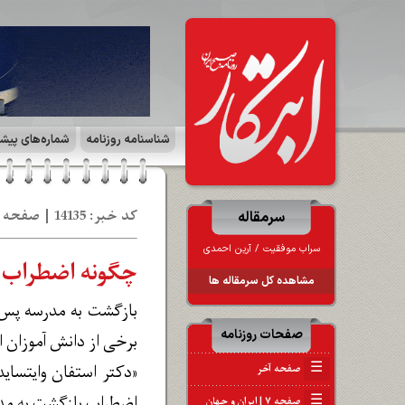
شناسنامه روزنامه
شماره‌های پیش
کد خبر: 14135 | صفحه آخر | تاریخ: 26 مر 1402
سرمقاله
سراب موفقیت ‪/‬ آرین احمدی
چگونه اضطراب 
مشاهده کل سرمقاله ها
بازگشت به مدرسه پس ا
صفحات روزنامه
برخی از دانش آموزان ا
☰
«دکتر استفان وایتسای
صفحه آخر
اضطراب بازگشت به مدرس
☰
صفحه ۷ | ایران و جهان