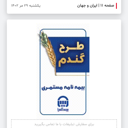
صفحه ۱۱ | ایران و جهان
صفحه 
یکشنبه 29 مر 1402
برای سفارش تبلیغات با ما تماس بگیرید