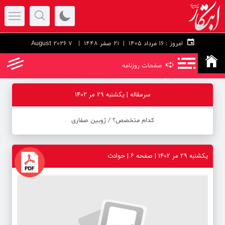
امروز :
۱۶ مرداد ۱۴۰۵ |
21 صفر 1448
| 7 August 2026
➪
صفحات روزنامه
سرمقاله | یکشنبه 29 مر 1402
کدام متخصص؟ / ژوبین صفاری
یکشنبه 29 مر 1402 | صفحه ۶ | حوادث