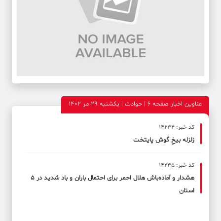
عناوین اخبار صفحه ۶ | حوادث | یکشنبه 29 مر 1402
کد خبر: 14234
زلزله بیخِ گوش پایتخت
کد خبر: 14235
هشدار و آماده‌باش هلال احمر برای احتمال باران و باد شدید در ۵
استان