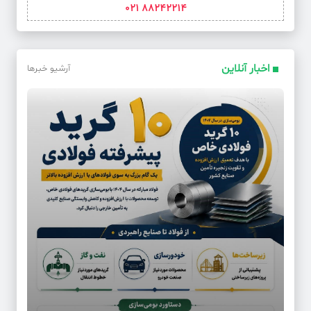
88242214 021
اخبار آنلاین
آرشیو خبرها