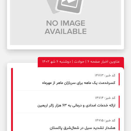
عناوین اخبار صفحه ۶ | حوادث | دوشنبه 6 شه‍ 1402
کد خبر: 14713
کسرخدمت یک ماهه برای سربازان ماهر از مهرماه
کد خبر: 14714
ارائه خدمات امدادی و درمانی به ۶۳ هزار زائر اربعین
کد خبر: 14715
هشدار تشدید سیل در شمال‌شرق پاکستان