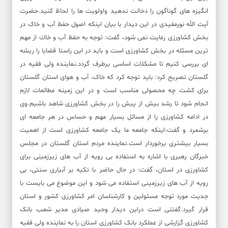
انگیزه های گوناگون را دخالت ندهید واولویت ها را لحاظ کنید.حضرت
آیت الله نورمفیدی در این دیدار با بیان اینکه اصول حفظ آب و خاک در
بخش کشاورزی رعایت نمی شود، گفت: توجه به حفظ آب و خاك از مهم
ترین مسئله در بخش كشاورزی است و باید در این راستا قضایا را ریشه
ای بررسی كنیم تا مشكلات اساسی برطرف گردد.نماینده ولی فقیه در
گلستان تصریح کرد: باید توجه کرد که خاک، آب و هوای استان گلستان
برای کشت چه محصولی مناسب است و در این زمینه مطالعات لازم
انجام شود تا رشد بیش از پیش را در بخش کشاورزی شاهد باشیم.وی
در ادامه کشاورزی را از مسائل بسیار مهم و حساس در هر جامعه ای
برشمرد و گفت:اینکه جامعه ما یک جامعه کشاورزی است از اهمیت
بسیار بیشتری برخوردار است.نماینده مردم استان گلستان در مجلس
خبرگان رهبری با اشاره به استفاده بی رویه از آب های زیرزمینی برای
کشاورزی در استان، گفت: در حال حاضر با تکیه بر آبیاری سنتی، بی
رویه از آب های زیرزمینی استفاده می شود و این موضوع می بایست با
جدیت مورد توجه مسئولین و کارشناسان امر کشاورزی کشور و استان
قرار گیرد.گفتنی است دراین دیدار وحید صیادی مدیر شعب بانک
کشاورزی گزارشی از عملکرد بانک کشاورزی استان را به نماینده ولی فقیه