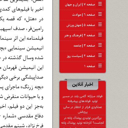
☰
صفحه ۷ | ایران و جهان
اخیر با فیلم‌های کمدی
☰
صفحه ۶ | حوادث
در «هتل» که قصه یک 
☰
صفحه ۵ | جهان ورزش
رامین‌فر، صدف اسپهبدی،
☰
صفحه ۴ | فرهنگ و هنر
فیلمنامه این اثر سینما
☰
صفحه ۳ | جامعه
انیمیشن سینمایی «بچ
☰
صفحه ۲ | سیاست روز
شده وسال گذشته در جش
☰
این انیمیشن قهرمان 
صفحه ۱
صداپیشگی برخی دیگر 
اخبار آنلاین
«بچه زرنگ» ماجرای پسر
و با حیوانات منقرض شد
فولاد مبارکه؛ گامی بلند در مسیر
تولید فولادهای پیشرفته
به‌جز این دو فیلم، اخی
عملکردی فراتر از انتظار در سالی
پرچالش
بزرگترین تولیدی پوشاک زنانه در
کجاست؟ کارخانه تولید پوشاک زنانه
فرخ نژاد، شبنم مقدمی 