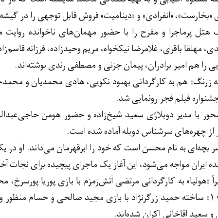
 «بخارست»، «انفرادی» و «دینامیت» فروش قابل توجهی را در گیشه 
هتل پرماجرا و مفرح را با حضور مهمان‌های ناخوانده روایت‌
 مهلقا باقری، غلامرضا نیکخواه، مریم وحیدزاده، فرزانه قاسم‌زاده
یی را هم امیر برادران، پیمان جزنی و مصطفی زندی نوشته‌اند.
ه زرنگ» هم به کارگردانی بهنود نکویی، هادی محمدیان و محمد
نواره فیلم فجر رونمایی شد.
محور با مدیر دوبلاژی سعید شیخ‌زاده و حضور هومن حاجی‌عبدا
از چهره‌های سرشناس دوبله آماده شده است.
 بچه‌ای به نام محسن است که خود را ابرقهرمان می‌داند. او در یک 
ه ایران مواجه می‌شود، این آغاز یک ماجرای پیچیده برای نجات آخر
راً «هولیا» به کارگردانی مرتضی آتش‌زمزم با بازی پوریا پورسرخ، 
دفاع مقدسی «شماره ۱۰» ساخته حمید زرگرنژاد با بازی مجید صالحی و حسام من
و سعید آقاخانی اکران شده‌اند.