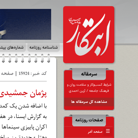
شناسنامه روزنامه
شماره‌های پیش
کد خبر: 15924 | صفحه ۴ | فرهنگ و هنر | تاریخ: 06 مه‍ 1402
سرمقاله
شرایط کسب‌وکار و سلامت روان و
پژمان جمشیدی، 
فرهنگ جامعه / آرین احمدی
مشاهده کل سرمقاله ها
با اضافه شدن یک کمدی 
به گزارش ایسنا، در هف
صفحات روزنامه
اکران پاییزی سینماها
☰
صفحه آخر
«هتل» جدیدترین ساخت