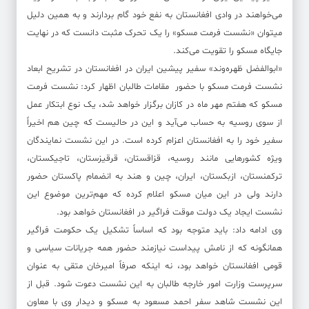
می‌خواهند در وادی افغانستان به نفع خود گام بردارند و به همین دلیل
میتوان «نشست فرمت مسکو» را یک تحرک مثبت دانست که در نهایت
جایگاه مسکو را تقویت می‌کند.
«ابوالفضل ظهره‌وند» سفیر پیشین ایران در افغانستان در تشریح ابعاد
نشست فرمت مسکو با حضور مقامات طالبان اظهار کرد: نشست فرمت
مسکو که هفتم مهر ماه در کازان برگزار خواهد شد، یک نوع ابتکار عمل
از سوی روسیه به حساب می‌آید و این در حالیست که چین هم اخیراً
سفیر خود را به افغانستان اعزام کرده است. در این نشست نمایندگان
ویژه کشورهایی مانند روسیه، قزاقستان، قرقیزستان، تاجیکستان،
ترکمنستان، ازبکستان، ایران، چین و هند به انضمام پاکستان حضور
دارند ولی در این میان مسکو اعلام کرده که مهم‌ترین موضوع این
نشست ایجاد یک دولت موقت فراگیر در افغانستان خواهد بود.
وی ادامه داد: باید متوجه بود که اساساً تشکیل یک حکومت فراگیر
همانگونه که از نامش پیداست نیازمند حضور همه جریانات سیاسی و
قومی افغانستان خواهد بود، نه اینکه صرفاً امیرخان متقی به عنوان
سرپرست وزارت امور خارجه طالبان به این نشست دعوت شود. قبل از
این نشست شاهد سفر احمد مسعود به مسکو و دیدار وی با معاون