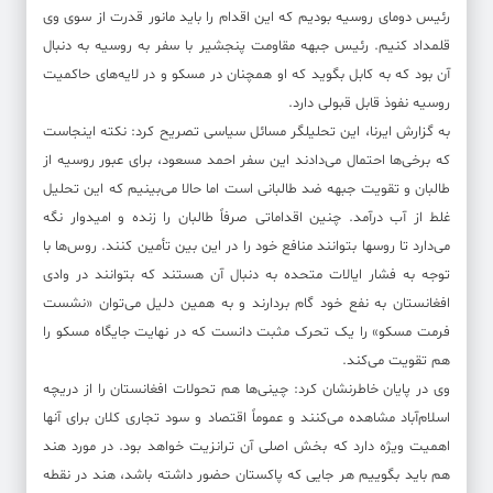
رئیس دومای روسیه بودیم که این اقدام را باید مانور قدرت از سوی وی
قلمداد کنیم. رئیس جبهه مقاومت پنجشیر با سفر به روسیه به دنبال
آن بود که به کابل بگوید که او همچنان در مسکو و در لایه‌های حاکمیت
روسیه نفوذ قابل قبولی دارد.
به گزارش ایرنا، این تحلیلگر مسائل سیاسی تصریح کرد: نکته اینجاست
که برخی‌ها احتمال می‌دادند این سفر احمد مسعود، برای عبور روسیه از
طالبان و تقویت جبهه ضد طالبانی است اما حالا می‌بینیم که این تحلیل
غلط از آب درآمد. چنین اقداماتی صرفاً طالبان را زنده و امیدوار نگه
می‌دارد تا روس‎ها بتوانند منافع خود را در این بین تأمین کنند. روس‌ها با
توجه به فشار ایالات متحده به دنبال آن هستند که بتوانند در وادی
افغانستان به نفع خود گام بردارند و به همین دلیل می‌توان «نشست
فرمت مسکو» را یک تحرک مثبت دانست که در نهایت جایگاه مسکو را
هم تقویت می‌کند.
وی در پایان خاطرنشان کرد: چینی‌ها هم تحولات افغانستان را از دریچه
اسلام‌آباد مشاهده می‌کنند و عموماً اقتصاد و سود تجاری کلان برای آنها
اهمیت ویژه دارد که بخش اصلی آن ترانزیت خواهد بود. در مورد هند
هم باید بگوییم هر جایی که پاکستان حضور داشته باشد، هند در نقطه