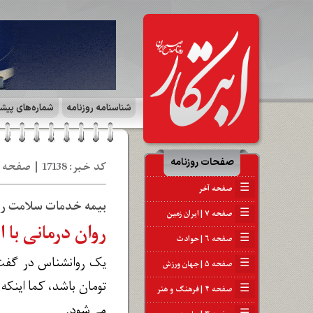
شناسنامه روزنامه
شماره‌های پیش
صفحات روزنامه
کد خبر: 17138 | صفحه ۳ | جامعه | تاریخ: 27 مه‍ 1402
☰
صفحه آخر
بیمه خدمات سلامت روا
☰
صفحه ۷ | ایران زمین
روان درمانی با 
☰
صفحه ۶ | حوادث
☰
صفحه ۵ | جهان ورزش
☰
صفحه ۴ | فرهنگ و هنر
می‌شود.