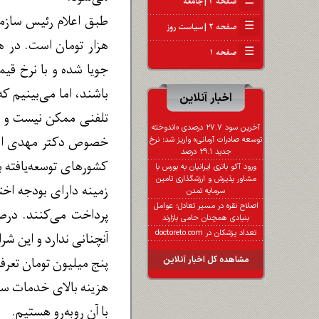
☰
صفحه ۳ | جامعه
☰
صفحه ۲ | سیاست روز
هزار تومان است. در ه
☰
صفحه ۱
باشند، اما می‌بینیم ک
اخبار آنلاین
تلفنی ممکن نیست و ای
آخرین سود ۲۷.۷ درصدی «اندوخته
خصوص دکتر مهدی اسماع
توسعه صادرات آرمانی» واریز شد؛ نرخ
جدید ۲۹.۱ درصد
ورود آکو باتری ایرانیان به بورس با
مشاور پذیرش و ارزشگذاری تامین
زمینه دارای بودجه اخ
سرمایه تمدن
اصلاح نقره در مسیر تعادل؛ عوامل
پرداخت می‌کنند. درصو
بنیادی همچنان حامی بازارند
تعداد پزشکان در doctoreto.com
آنچنانی ندارد و این شر
پنج میلیون تومان تعرف
مشاهده کل اخبار آنلاین
هزینه بالای خدمات سلا
با آن روبه‌رو هستیم.