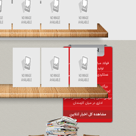
تمرینی برای بقا؛ زنده‌ماندن در
بازمانده‌های لوکیشن یوسف‌پیامبر
توقیف موتورسیکلت ۷ میلیارد ریالی
مشاهده کل اخبار
اخبار آنلاین
فولاد مبارکه؛ گامی بلند در مسیر
تولید فولادهای پیشرفته
عملکردی فراتر از انتظار در سالی
پرچالش
بزرگترین تولیدی پوشاک زنانه در
کجاست؟ کارخانه تولید پوشاک زنانه
بررسی دلایل رشد خرید قسطی مانتو
اداری در میان کارمندان
مشاهده کل اخبار آنلاین