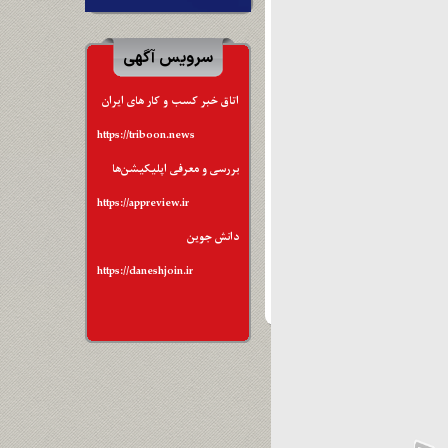
سرویس آگهی
اتاق خبر کسب و کار های ایران
https://triboon.news
بررسی و معرفی اپلیکیشن‌ها
https://appreview.ir
دانش جوین
https://daneshjoin.ir