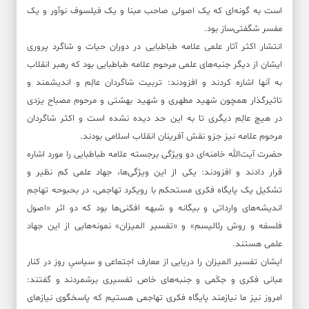
است به گونه‌ای که یک اصولی صاحب مبنا و یک فیلسوف نوآور و یک
مفسر شگفتی‌ساز بود.
انتشار اکثر آثار علمی علامه طباطبایی در دوران حیات و شاگرد پروری
ایشان از دیگر جنبه‌های علمی مرحوم علامه طباطبایی بود که رهبر انقلاب
به آنها اشاره کردند و افزودند: تربیت شاگردان عالِم و اندیشمند و
تاثیرگذار همچون شهید مطهری و شهید بهشتی و مرحوم مصباح یزدی
در هیچ عالِم دیگری تا به این حد دیده نشده است و اکثر شاگردان
مرحوم علامه نیز جزو نقش آفرینان انقلاب اسلامی بودند.
حضرت آیت‌الله خامنه‌ای دو ویژگی برجسته علامه طباطبایی را مورد اشاره
قرار دادند و افزودند: یکی از این ویژگی‌ها، جهاد علمی کم نظیر و
تشکیل یک پایگاه فکری مستحکم با رویکرد تهاجمی، در بحبوحه تهاجم
اندیشه‌های وارداتی و بیگانه و شبهه افکنی‌ها بود که دو اثر «اصول
فلسفه و روش رئالیسم» و «تفسیر المیزان» نمونه‌هایی از این جهاد
علمی هستند.
ایشان تفسیر المیزان را دریایی از معارف اجتماعی و سیاسیِ روز در کنار
مبانی فکری و حِکَمی و جنبه‌های خاص تفسیری برشمردند و گفتند:
امروز نیز ما نیازمند پایگاه فکری تهاجمی هستیم که پاسخگوی نیازهای