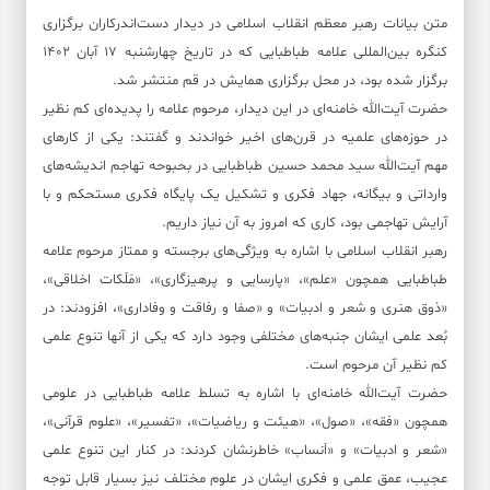
متن بیانات رهبر معظم انقلاب اسلامی در دیدار دست‌اندرکاران برگزاری
کنگره بین‌المللی علامه طباطبایی که در تاریخ چهارشنبه ۱۷ آبان ۱۴۰۲
برگزار شده بود، در محل برگزاری همایش در قم منتشر شد.
حضرت آیت‌الله خامنه‌ای در این دیدار، مرحوم علامه را پدیده‌ای کم نظیر
در حوزه‌های علمیه در قرن‌های اخیر خواندند و گفتند: یکی از کارهای
مهم آیت‌الله سید محمد حسین طباطبایی در بحبوحه تهاجم اندیشه‌های
وارداتی و بیگانه، جهاد فکری و تشکیل یک پایگاه فکری مستحکم و با
آرایش تهاجمی بود، کاری که امروز به آن نیاز داریم.
رهبر انقلاب اسلامی با اشاره به ویژگی‌های برجسته و ممتاز مرحوم علامه
طباطبایی همچون «علم»، «پارسایی و پرهیزگاری»، «مَلَکات اخلاقی»،
«ذوق هنری و شعر و ادبیات» و «صفا و رفاقت و وفاداری»، افزودند: در
بُعد علمی ایشان جنبه‌های مختلفی وجود دارد که یکی از آنها تنوع علمی
کم نظیر آن مرحوم است.
حضرت آیت‌الله خامنه‌ای با اشاره به تسلط علامه طباطبایی در علومی
همچون «فقه»، «صول»، «هیئت و ریاضیات»، «تفسیر»، «علوم قرآنی»،
«شعر و ادبیات» و «اَنساب» خاطرنشان کردند: در کنار این تنوع علمی
عجیب، عمق علمی و فکری ایشان در علوم مختلف نیز بسیار قابل توجه