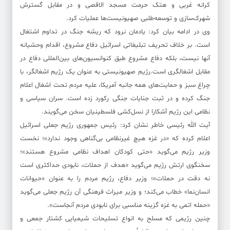
کرانه غربی و هتک حرمت مسجد الاقصی و در مقابل گسترش
شهرک‌سازی و توسعه‌طلبی صهیونیست‌ها عملیات کرد.
وی در ادامه بیان کرد: یادمان نرود که ریشه جنگ در تداوم اشتغال
است. بر خلاف تحریف تبلیغاتی اسرائیل دفاع مشروع، اقدام وحشیانه
آنها نیست، بلکه دفاع مشروع طبق کنوانسیون‌های بین‌المللی دفاع در
مقابل اشغالگری است.رژیم صهیونیستی به عنوان یک رژیم اشغالگر، با
چراغ سبز و حمایت‌های همه جانبه آمریکا، علیه مردم تحت اشغال اعلام
جنگ کرده و در ثبت جنایات جنگی رکورد زده است. سران سیاسی و
نظامی این رژیم آشکارا از نسل‌کشی فلسطینیان سخن می‌گویند.
آیت الله رئیسی خاطر نشان کرد: رئیس جمهوری رژیم جعلی اسرائیل
اعلام کرده که «در غزه هیچ غیرنظامی بی‌گناهی وجود ندارد»؛ نخست
وزیر رژیم می‌گوید «حتی کودکان اهداف نظامی مشروع هستند»؛
سخنگوی ارتش رژیم می‌گوید «هدف از حملات، نابودی حداکثری است
نه دقت در حملات»؛ وزیر دفاع، رژیم مردم را به عنوان «حیوانات
انسان‌نما» خطاب می‌کند؛ و وزیر میراث فرهنگی آن رژیم جعلی می‌گوید
«حمله اتمی به غزه گزینه مناسبی برای نابودی مردم آنجاست».
چنین رژیمی که مسلح به انواع تسلیحات شیمیایی کشتار جمعی و