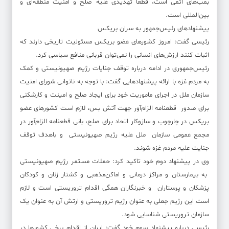
بمب‌های اتمی است، قطعاً تهدیدی علیه صلح و امنیت منطقه‌ای و
بین‌المللی است.
پیشنهادهای رئیس‌جمهور به سران بریکس
رئیسی گفت: امروز کشورهای عضو بریکس مسئولیت تاریخی دارند که
اثبات کنند ارزش‌های انسانی را نمی‌توان قربانی منافع سیاسی کرد.
رئیس‌جمهوری در ادامه درباره توقف جنایات رژیم صهیونیستی و کمک
به مردم غزه با ارائه پیشنهادهایی گفت: با توجه به ناتوانی شورای امنیت
سازمان ملل در اجرای ماموریت خود برای ایجاد صلح و امینت و کارشکنی
برای صدور قطعنامه الزام‌آور جهت آتش بس، لازم‌ است کشورهای عضو
بریکس در چارچوب و سازوکار اتحاد برای صلح، بانی قطعنامه الزام‌آور در
مجمع عمومی سازمان ملل علیه رژیم صهیونیستی و باهدف توقف
جنایت علیه مردم غزه شوند.
وی در پیشنهاد دوم خود تاکید کرد: حملات مستمر رژیم صهیونیستی
به بیمارستان و مراکز درمانی و اماکن‌مذهبی و کشتار زنان و کودکان
پزشکان و پرستاران و خبرنگاران همگی اقدام تروریستی است و لازم
است این رژیم جعلی به عنوان رژیم تروریستی و ارتش آن به عنوان یک
سازمان تروریستی شناسایی شود.
رئیسی درباره پیشنهاد سوم خود گفت: ایران از اقدام برخی کشورها در