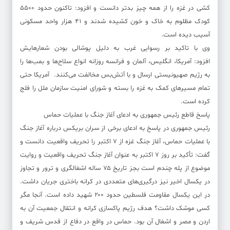
کشی در غزه را از همه چیز بدتر دانست و افزود: تاکنون حدود ۵۵۰۰
کودک مظلوم به خاک و خون کشیده شدند و ۴۱ هزار واحد مسکونی
آسیب دیده است.
وی با تاکید بر رسوایی غرب به دلیل پوشالی بودن شعارهایش
افزود: آمریکا، انگلیس، آلمان و فرانسه روزانه انواع سلاح‌ها و بمب‌ها را
به رژیم صهیونیستی ارسال و با آتش‌بس مخالفت می‌کنند. آمریکا حتی
تمام مسیرهای کمک به غزه را بسته و شورای امنیت سازمان ملل را فلج
کرده است.
پاسخ قاطع رئیس جمهوری به ادعای آغاز جنگ با عملیات حماس
رئیس جمهوری در پاسخ به ادعای برخی از سران بریکس درباره آغاز جنگ
با عملیات حماس، آغاز جنگ غزه از ۷ اکتبر را تحریف واقعیت دانست و
گفت: تأکید بر روز ۷ اکتبر به عنوان آغاز جنگ تحریف واقعیت و روایت
موضوع از پله چندم است بجز تاریخ ۷۵ ساله اشغالگری و ترور و تجاوز
در یکسال اخیر نیز درگیری‌های متعددی در کرانه باختری جریان داشت.
در این یکسال مقاومت فلسطین حدود ۲۰۰ شهید داده است. آنجا مگر
کسی موشک داشت؟ هدف رژیم پاکسازی کرانه و انتقال جمعیت آن به
اردن و مصر و اشغال آن بود. حماس در واقع در دفاع از قدس شریف و