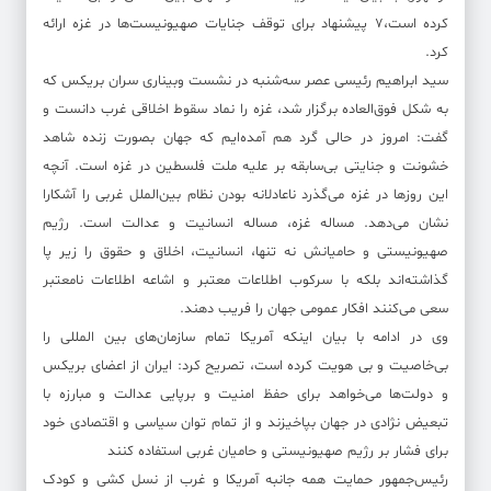
کرده است،۷ پیشنهاد برای توقف جنایات صهیونیست‌ها در غزه ارائه
کرد.
سید ابراهیم رئیسی عصر سه‌شنبه در نشست وبیناری سران بریکس که
به شکل فوق‌العاده برگزار شد، غزه را نماد سقوط اخلاقی غرب دانست و
گفت: امروز در حالی گرد هم آمده‌ایم که جهان بصورت زنده شاهد
خشونت و جنایتی بی‌سابقه بر علیه ملت فلسطین در غزه است. آنچه
این روزها در غزه می‌گذرد ناعادلانه بودن نظام بین‌الملل غربی را آشکارا
نشان می‌دهد. مساله غزه، مساله انسانیت و عدالت است. رژیم
صهیونیستی و حامیانش نه تنها، انسانیت، اخلاق و حقوق را زیر پا
گذاشته‌اند بلکه با سرکوب اطلاعات معتبر و اشاعه اطلاعات نامعتبر
سعی می‌کنند افکار عمومی جهان را فریب دهند.
وی در ادامه با بیان اینکه آمریکا تمام سازمان‌های بین المللی را
بی‌خاصیت و بی هویت کرده است، تصریح کرد: ایران از اعضای بریکس
و دولت‌ها می‌خواهد برای حفظ امنیت و برپایی عدالت و مبارزه با
تبعیض نژادی در جهان بپاخیزند و از تمام توان سیاسی و اقتصادی خود
برای فشار بر رژیم صهیونیستی و حامیان غربی استفاده کنند
رئیس‌جمهور حمایت همه جانبه آمریکا و غرب از نسل کشی و کودک