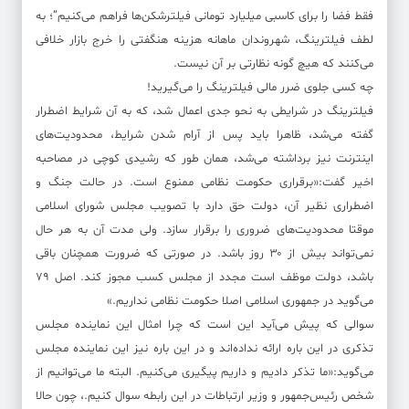
فقط فضا را برای کاسبی میلیارد تومانی فیلترشکن‌ها فراهم می‌کنیم”؛ به
لطف فیلترینگ، شهروندان ماهانه هزینه هنگفتی را خرج بازار خلافی
می‌کنند که هیچ گونه نظارتی بر آن نیست.
چه کسی جلوی ضرر مالی فیلترینگ را می‌گیرید!
فیلترینگ در شرایطی به نحو جدی اعمال شد، که به آن شرایط اضطرار
گفته می‌شد، ظاهرا باید پس از آرام شدن شرایط، محدودیت‌های
اینترنت نیز برداشته می‌شد، همان طور که رشیدی کوچی در مصاحبه‌
اخیر گفت:«برقراری حکومت نظامی ممنوع است. در حالت جنگ و
اضطراری نظیر آن، دولت حق دارد با تصویب مجلس شورای اسلامی
موقتا محدودیت‌های ضروری را برقرار سازد. ولی مدت آن به هر حال
نمی‌تواند بیش از ۳۰ روز باشد. در صورتی که ضرورت همچنان باقی
باشد، دولت موظف است مجدد از مجلس کسب مجوز کند. اصل ۷۹
می‌گوید در جمهوری اسلامی اصلا حکومت نظامی نداریم.»
سوالی که پیش می‌آید این است که چرا امثال این نماینده مجلس
تذکری در این باره ارائه نداده‌اند و در این باره نیز این نماینده مجلس
می‌گوید:«ما تذکر دادیم و داریم پیگیری می‌کنیم. البته ما می‌توانیم از
شخص رئیس‌جمهور و وزیر ارتباطات در این رابطه سوال کنیم.، چون حالا