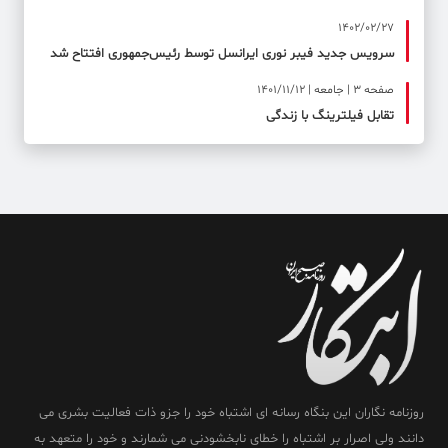
1402/02/27
سرویس جدید فیبر نوری ایرانسل توسط رئیس‌جمهوری افتتاح شد
صفحه ۳ | جامعه | 1401/11/12
تقابل فیلترینگ با زندگی
روزنامه نگاران این بنگاه رسانه ای اشتباه خود را جزو ذات فعالیت بشری می
دانند ولی اصرار بر اشتباه را خطای نابخشودنی می شمارند و خود را متعهد به