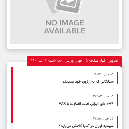
عناوین اخبار صفحه ۵ | جهان ورزش | سه شنبه 8 اس‍ 1402
کد خبر: 24516
ستارگانی که به آرزوی خود رسیدند
کد خبر: 24517
۳+۴ داور ایرانی آماده قضاوت با VAR
کد خبر: 24518
سهمیه ایران در آسیا کاهش می‌یابد؟