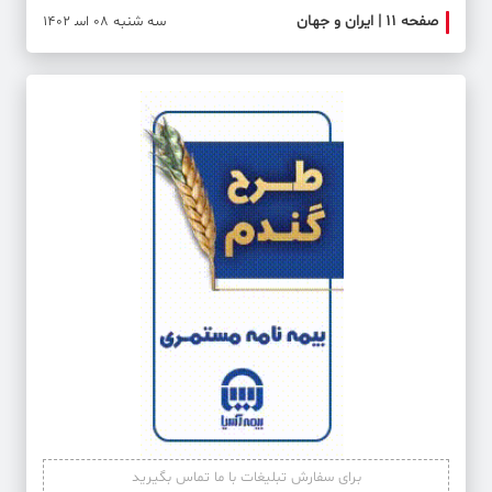
صفحه ۱۱ | ایران و جهان
صفحه 
سه شنبه 08 اس‍ 1402
برای سفارش تبلیغات با ما تماس بگیرید