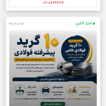
88242214 021
اخبار آنلاین
آرشیو خبرها