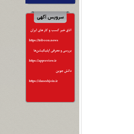
سرویس آگهی
اتاق خبر کسب و کار های ایران
https://triboon.news
بررسی و معرفی اپلیکیشن‌ها
https://appreview.ir
دانش جوین
https://daneshjoin.ir