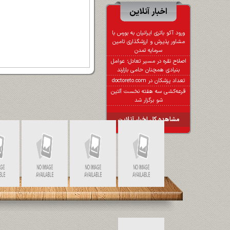
اخبار آنلاین
ورود آکو باتری ایرانیان به بورس با
مشاور پذیرش و ارزشگذاری تامین
سرمایه تمدن
اصلاح نقره در مسیر تعادل؛ عوامل
بنیادی همچنان حامی بازارند
تعداد پزشکان در doctoreto.com
قرعه‌کشی سه هفته نخست آلتین
شو برگزار شد
مشاهده کل اخبار آنلاین