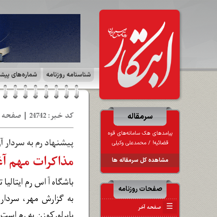
شناسنامه روزنامه
شماره‌های پیش
کد خبر: 24742 | صفحه ۵ | جهان ورزش | تاریخ: 12 اس‍ 1402
سرمقاله
پیامدهای هک سامانه‌های قوه
پیشنهاد رم به سردار آ
قضائیه! / محمدعلی وکیلی
مذاکرات مهم آغ
مشاهده کل سرمقاله ها
باشگاه آ اس رم ایتالیا
صفحات روزنامه
به گزارش مهر، سردار 
☰
صفحه آخر
بایرلورکوزن به رم است.