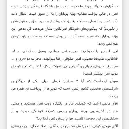
به گزارش خبرآنلاین، نیما نکیسا مدیرعامل باشگاه فرهنگی ورزشی ذوب
آهن در حالی پراخت مطالبه وزنه برداران را به آن سوی آب‌ها انتقال داده
(‌آنها که با رسانه‌های معاند حرف زدند بروند از همان‌ها حق و حقوق شان
را بگیرند) که پیگیری‌های خبرنگار خبرآنلاین نشان می‌دهد کل بدهی این
وزنه برداران که تقریبا همه آنها ملی پوش هستند به سه میلیارد تومان
هم نمی رسد!
این اسامی را بخوانید: میرمصطفی جوادی، رسول معتمدی، حافظ
قشقایی، علیرضا معینی، امیر حقوقی، رضا بیرانوند، محراب دواسری و...
مجموع مدال‌های جهانی و آسیایی این نفرات از کل افتخارات تیم فوتبال
ذوب آهن بیشتر است!
سوال اینجاست که آیا 3 میلیارد تومان، برای یکی از بزرگترین
شرکت‌های صنعتی کشور رقمی است که ذوبی‌ها از پرداخت آن طفره می
روند؟
آقای مالمیر! شما که خودتان حالا در باشگاه ذوب آهن هستید و مدتی
هم در فدراسیون وزنه برداری رییس کمیته فرهنگی بودید و از
سختی‌های این بچه‌ها آگاهید چرا پا پیش نمی گذارید؟
آقای مهدی کوهی! مدیرعامل محترم ذوب آهن؛ اصلا صدای این بچه‌های