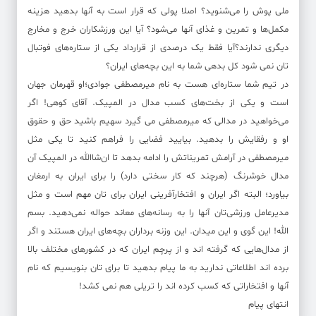
ملی پوش را می‌شنوید؟ اصلا پولی که قرار است به آنها بدهید هزینه
مکمل‌ها و تمرین و غذای آنها می‌شود؟ آیا این ورزشکاران خرج و مخارج
دیگری ندارند؟آیا فقط یک درصدی از قرارداد یکی از ستاره‌های فوتبال
تان نمی شود کل بدهی شما به این بچه‌های ایران؟
در تیم شما ستاره‌ای هست به نام میرمصطفی جوادی؛او قهرمان جهان
است و یکی از بخت‌های کسب مدال در المپیک. آقای کوهی! اگر
می‌خواهید در مدالی که میرمصطفی می گیرد سهیم باشید حق و حقوق
او و رفقایش را بدهید. بیایید فضایی را فراهم کنید تا یکی مثل
میرمصطفی در آرامش تمریناتش را ادامه بدهد تا ان‌شاالله در المپیک آن
مدال خوشرنگ (هرچند که کار سختی دارد) را برای ایران به ارمغان
بیاورد؛ البته اگر ایران و افتخارآفرینی ایران برای تان مهم است و مثل
مدیرعامل ورزشی‌تان آنها را به رسانه‌های معاند حواله نمی‌دهید. بسم
الله! این گوی و این میدان. این وزنه برداران بچه‌های ایران هستند و اگر
از مدال‌هایی که گرفته اند و از پرچم ایران که در کشورهای مختلف بالا
برده اند اطلاعاتی ندارید به ما پیام بدهید تا برای تان بنویسیم که نام
آنها و افتخاراتی که کسب کرده اند را تریلی هم نمی کشد!
انتهای پیام