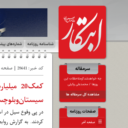
شناسنامه روزنامه
شماره‌های پیش
کد خبر: 28641 | صفحه ۸ | بازار و سرمایه | تاریخ: 05 خر 1403
سرمقاله
چه خواهدشد؟وملاحظات این
کمک20 م
روزها / محمدعلی وکیلی
مشاهده کل سرمقاله ها
سیستان‌وبلوچس
در پی وقوع سیل در اس
صفحات روزنامه
کردند. به گزارش رواب
☰
صفحه آخر