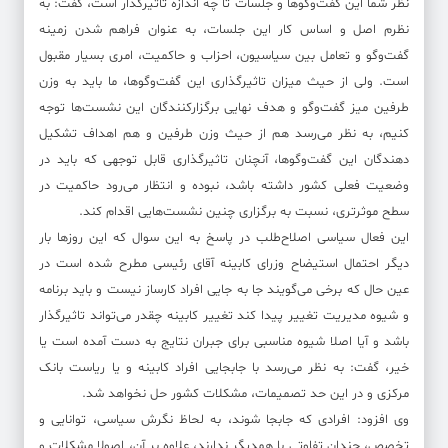
نظر شما این گفت‌وگوها و جلسات تا چه اندازه تاثیرگذار است، گفت: به
نظرم اصل و اساس کار این جلسات، به عنوان فراهم شدن زمینه
گفت‌وگو و تعامل بین سیاسیون، احزاب و حاکمیت، امری بسیار مقبول
است. ولی از حیث میزان تاثیرگذاری این گفت‌وگوها، ما باید به وزن
طرفین میز گفت‌وگو و هدف نهایی برگزارکنندگان این نشست‌ها توجه
کنیم، به نظر می‌رسد هم از حیث وزن طرفین و هم اهداف تشکیل
دهندگان این گفت‌وگوها، آنچنان تاثیرگذاری قابل توجهی که باید در
وضعیت فعلی کشور داشته باشد، نبوده و انتظار می‌رود حاکمیت در
سطح موثرتری، نسبت به برگزاری چنین نشست‌هایی اقدام کند.
این فعال سیاسی اصلاح‌طلب در پاسخ به این سوال که این روزها بار
دیگر احتمال استیضاح وزرای کابینه آقای رئیسی مطرح شده است در
عین حال که برخی می‌گویند جا به جایی افراد کارساز نیست و باید برنامه
و شیوه مدیریت تغییر پیدا کند تغییر کابینه چقدر می‌تواند تاثیرگذار
باشد و آیا اصلا شیوه مناسبی برای جبران نتایج به دست آمده است یا
خیر، گفت: به نظر می‌رسد با جابجایی افراد کابینه و یا ریاست بانک
مرکزی و در این حد تصمیمات، مشکلات کشور حل نخواهد شد.
وی افزود: افرادی که جابجا شوند، به لحاظ نگرش سیاسی، توانایی و
تخصص، چندان تفاوتی با همدیگر ندارند، علاوه بر آن، اصولا مشکلات و