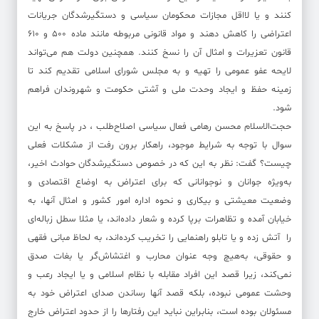
کنند و یا لااقل مجازات محکومان سیاسی و دستگیرشدگان جریانات
اعتراضی را کاهش دهند و مواد قانونی مربوطه مانند ماده ۵۰۰ و ۶۱۰
قانون تعزیرات و امثال آن را نسخ کنند. همچنین دولت هم می‌تواند
لایحه عفو عمومی را تهیه و به مجلس شورای اسلامی تقدیم کند تا
زمینه حفظ و ایجاد وحدت ملی و آشتی حکومت و شهروندان فراهم
شود.
حجت‌الاسلام محسن رهامی فعال سیاسی اصلاح‌طلب ، در پاسخ به این
سوال با توجه به شرایط موجود، راهکار برون رفت از مشکلات فعلی
چیست؟ گفت: نظر به این که در خصوص دستگیرشدگان حوادث اخیر،
به‌ویژه جوانان و نوجوانانی که برای اعتراض به اوضاع اقتصادی و
وضعیت معیشتی و بیکاری و نحوه اداره امور کشور و امثال آنها، به
خیابان‌ آمده و تظاهرات برپا کرده و شعار داده‌اند، یا مثلا سطل زباله‌ای
را آتش زده و یا تابلو راهنمایی را تخریب کرده‌اند، به لحاظ مبانی فقهی
و حقوقی، به‌هیچ وجه عنوان محارب و اغتشاش‌گر یا بغات صدق
نمی‌کند، زیرا قصد این افراد مقابله با نظام اسلامی و یا ایجاد رعب و
وحشت عمومی نبوده، بلکه قصد آنها رساندن صدای اعتراض خود به
مسئولان بوده است، بنابراین نباید این رفتارها را از حدود اعتراض خارج