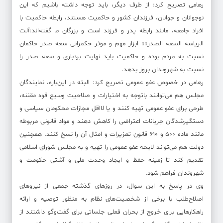
رهامی تصریح کرد: از طرف دیگر، باید توجه داشته باشیم که این
نوجوانان و جوانان، فرزندان کشور و حاکمیت هستند، رابطه حاکمیت با
افراد جامعه، مانند رابطه پدر و فرزند است و بزرگان ما گفته‌اند:آلت
الریاسه السعه الصدر»» ابزار مهم و موثر حکمرانی سعه صدر حاکمان
نسبت به مردم بوده و حاکمیت باید نهایت بردباری و سعه صدر را
نسبت به شهروندان بروز بدهد.
رهامی در خصوص عفو عمومی تصریح کرد: البته در این‌باره، نمایندگان
مجلس هم می‌توانند باتوجه به اختیارات و صلاحیت وسیع قوه مقننه،
طرحی برای عفو عمومی تهیه کنند و یا لااقل مجازات محکومان سیاسی و
دستگیرشدگان جریانات اعتراضی را کاهش دهند و مواد قانونی مربوطه
مانند ماده ۵۰۰ و ۶۱۰ قانون تعزیرات و امثال آن را نسخ کنند. همچنین
دولت هم می‌تواند لایحه عفو عمومی را تهیه و به مجلس شورای اسلامی
تقدیم کند تا زمینه حفظ و ایجاد وحدت ملی و آشتی حکومت و
شهروندان فراهم شود.
وی در پاسخ به این سوال، در روزهای گذشته جمعی از نیروهای
اصلاح‌طلب با برخی از شخصیت‌های نظام به منظور توصیه و ارائه
راهکارهایی برای خروج از بحران فعلی جلساتی برای گفت‌وگو داشتند از