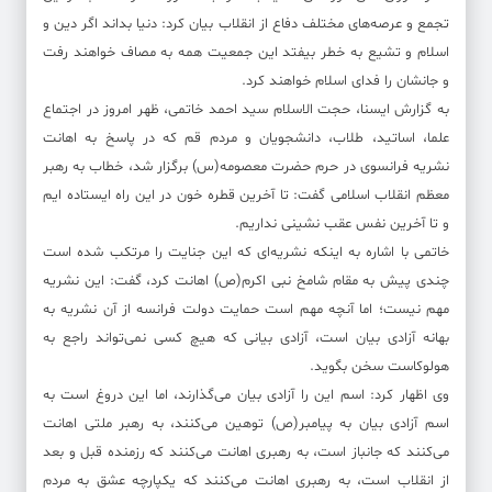
تجمع و عرصه‌های مختلف دفاع از انقلاب بیان کرد: دنیا بداند اگر دین و
اسلام و تشیع به خطر بیفتد این جمعیت همه به مصاف خواهند رفت
و جانشان را فدای اسلام خواهند کرد.
به گزارش ایسنا، حجت الاسلام سید احمد خاتمی، ظهر امروز در اجتماع
علما، اساتید، طلاب، دانشجویان و مردم قم که در پاسخ به اهانت
نشریه فرانسوی در حرم حضرت معصومه‌(س) برگزار شد، خطاب به رهبر
معظم انقلاب اسلامی گفت: تا آخرین قطره خون در این راه ایستاده ایم
و تا آخرین نفس عقب نشینی نداریم.
خاتمی با اشاره به اینکه نشریه‌ای که این جنایت را مرتکب شده است
چندی پیش به مقام شامخ نبی اکرم(ص) اهانت کرد، گفت: این نشریه
مهم نیست؛ اما آنچه مهم است حمایت دولت فرانسه از آن نشریه به
بهانه آزادی بیان است، آزادی بیانی که هیچ کسی نمی‌تواند راجع به
هولوکاست سخن بگوید.
وی اظهار کرد: اسم این را آزادی بیان می‌گذارند، اما این دروغ است به
اسم آزادی بیان به پیامبر(ص) توهین می‌کنند، به رهبر ملتی اهانت
می‌کنند که جانباز است، به رهبری اهانت می‌کنند که رزمنده قبل و بعد
از انقلاب است، به رهبری اهانت می‌کنند که یکپارچه عشق به مردم