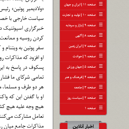
☰
صفحه ۱۱ | ایران و جهان
«ولادیمیر پوتین» رئیس
☰
صفحه ۱۰ | تولید و تجارت
سیاست خارجی با خصو
☰
صفحه ۹ | بازار و سرمایه
خبرگزاری اسپوتنیک در
☰
صفحه ۸ | آگهی
کردن روسیه و ممانعت 
☰
صفحه ۷ | ایران زمین
سفر پوتین به ویتنام و 
☰
او افزود که مذاکرات 
صفحه ۶ | حوادث
پسکوف در پاسخ به این 
☰
صفحه ۵ | جهان ورزش
تمامی شرکای ما فشار خ
☰
صفحه ۴ | فرهنگ و هنر
هر دو طرف و مسلما، م
☰
صفحه ۳ | جامعه
او با گفتن این که واک
☰
صفحه ۲ | سیاست روز
هیچ وجه علیه هیچ کشو
☰
صفحه ۱
تعامل مشارکت می‌کنن
مذاکرات جامع میان روس
اخبار آنلاین