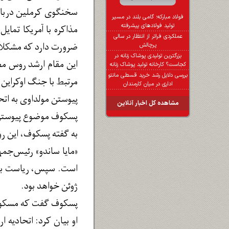
سخنگوی کرملین درباره 
فولاد مبارکه؛ گامی بلند در مسیر
تولید فولادهای پیشرفته
مذاکره با آمریکا تما
عملکردی فراتر از انتظار در سالی
ضرورت دارد که مشکلات
پرچالش
بزرگترین تولیدی پوشاک زنانه در
این مقام ارشد روس مط
کجاست؟ کارخانه تولید پوشاک زنانه
بررسی دلایل رشد خرید قسطی مانتو
مرتبط با جنگ اوکراین 
اداری در میان کارمندان
پیوستن مولداوی به اتحا
مشاهده کل اخبار آنلاین
پسکوف موضوع پیوستن مو
به گفته پسکوف، این رو
«مایا ساندو» رئیس‌جمهو
ژوئن خواهد بود.
پسکوف گفت که مسکو می‌د
او بیان کرد: اتحادیه 