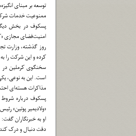
توسعه بر مبنای انگیزه
ممنوعیت خدمات شرکت
پسکوف در بخش دیگری 
امنیت‌فضای مجازی «کس
روز گذشته، وزارت تجا
کرده و این شرکت را به
سخنگوی کرملین در این
است. این به نوعی، یکی
مذاکرات هسته‌ای احتما
پسکوف درباره شروط و
«ولادیمیر پوتین» رئیس
او به خبرنگاران گفت: 
دقت دنبال و درک کند، 