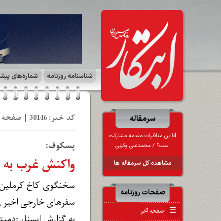
شناسنامه روزنامه
شماره‌های پیش
کد خبر: 30146 | صفحه ۱۱ | ایران و جهان | تاریخ: 02 تی‍ 1403
سرمقاله
آیااین مناظرات مقدمه مشارکت
پسکوف:
است؟ / محمدعلی وکیلی
واکنش غرب به سف
مشاهده کل سرمقاله ها
سخنگوی کاخ کرملین به 
صفحات روزنامه
سفرهای خارجی اخیر ر
☰
صفحه آخر
به گزارش ایسنا، «دم