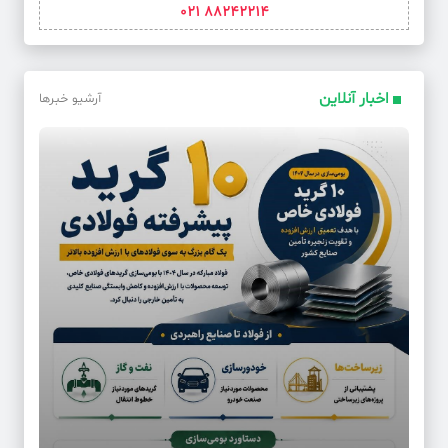
88242214 021
اخبار آنلاین
آرشیو خبرها