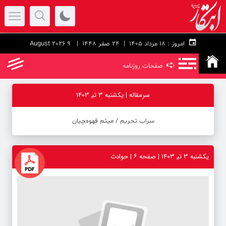
امروز :
۱۸ مرداد ۱۴۰۵ |
24 صفر 1448
| 9 August 2026
➪
صفحات روزنامه
سرمقاله | یکشنبه 3 تی‍ 1403
سراب تحریم / میثم قهوه‌‍چیان
یکشنبه 3 تی‍ 1403 | صفحه ۶ | حوادث