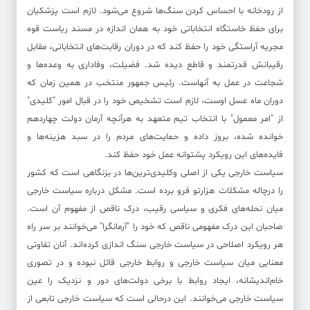
از رودخانه با احساس کردن سنگ‌ها شروع می‌شود. لازم است پزشکیان
برای حفظ خاستگاه انتخاباتی خود به همان اندازه در مسند ریاست قوه
مجریه آراستگی خود را حفظ کند که در دوران رقابت‌های انتخاباتی، مقابل
رقیبانش قدرتمند و قاطع دیده شد. فضیلت، وفاداری به وعده‌ها و
شجاعت در عمل به آنهاست. رئیس جمهور منتخب در همین زمان که
دوران ماه عسل اوست، لازم است تشخیص خود را در قبال امور "کلیدی"
از "امر معمول" با انتخاب تیم متعهد به هرآنچه آرمان دولت چهاردهم
خوانده شده، بروز داده و حمایت‌های مردم را در سبد هزینه‌ها و
فایده‌های این رویکرد پشتوانه عمل خود حفظ کند.
سیاست خارجی یکی از اصلی‌ وکلیدی‌ترین‌ها در بزنگاهی است که کشور
را درچاله مشکلات هزارتو فرو برده است. مشکل درباره سیاست خارجی
میان نحله‌های فکری و سیاسی رقیب، درک ناقص از مفهوم آن است.
صاحبان این درک مفهومی ناقص که خود را "آرمانگرا" می‌خوانند بر سر راه
هر رویکرد اصلاحی در سیاست خارجی سنگ اندازی کرده‌اند. آنان تفاوتی
معنایی میان سیاست خارجی و روابط خارجی قائل نبوده و در تصوری
خام‌اندیشانه، ایجاد روابط با برخی دولت‌های دور و نزدیک را عین
سیاست خارجی می‌خوانند. این درحالی است که سیاست خارجی تابعی از