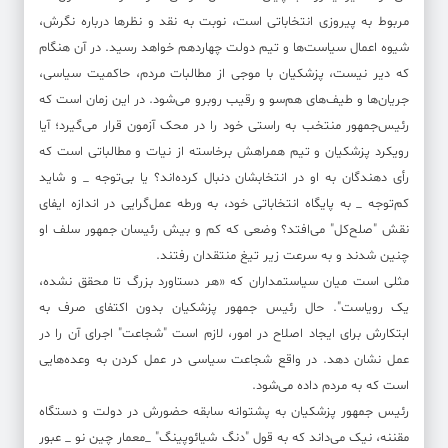
مربوط به پیروزی انتخاباتی است، نوبت به نقد و نظرها درباره نگرش،
شیوه اعمال سیاست‌ها و تیم دولت چهاردهم خواهد رسید. در آن هنگام
که دیر نیست، پزشکیان با موجی از مطالبات مردم، حاکمیت سیاسی،
جریان‌ها و طیف‌های هم‌سو و رقیب روبرو می‌شود. در این زمان است که
رئیس‌جمهور منتخب به راستی خود را در محک آزمون قرار می‌گیرد؛ آیا
رویکرد پزشکیان و تیم همراهش برخاسته از نیات و مطالباتی است که
رأی دهندگان به او در انتخابشان دنبال کرده‌اند؟ یا بی‌توجه _ و شاید
کم‌توجه _ به پایگاه انتخاباتی خود، به ورطه عمل‌گرایی در اندازه ایفای
نقش "صلح‌کل" می‌افتد؟ وضعی که کم و بیش رئیسان جمهور سلف او
چنین شدند و به سرعت زیر تیغ منتقدان رفتند.
مثلی است میان سیاستمداران که «هر دستاورد بزرگ تا محقق نشده،
یک رویاست". حال رئیس جمهور پزشکیان بدون اکتفای صرف به
ابتکارش برای ایجاد اصلاح در امور، لازم است "شجاعت" اجرای آن را در
عمل نشان دهد. در واقع شجاعت سیاسی در عمل کردن به وعده‌هایی
است که به مردم داده می‌شود.
رئیس جمهور پزشکیان به پشتوانه سابقه حضورش در دولت و دستگاه
مقننه، نیک می‌داند که به قول "دنگ شیائوپینگ" _معمار چین نو _ عبور