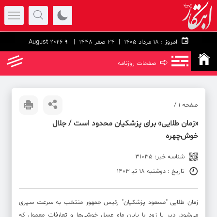
امروز :
۱۸ مرداد ۱۴۰۵ |
24 صفر 1448
| 9 August 2026
➪
صفحات روزنامه
صفحه ۱ /
«زمان طلایی» برای پزشکیان محدود است / جلال
خوش‌چهره
شناسه خبر: 31035
تاریخ : دوشنبه 18 تی‍ 1403
زمان طلایی "مسعود پزشکیان" رئیس جمهور منتخب به سرعت سپری
می‌شود. دیر یا زود با پایان ماه عسل خوشی‌ها و تعارفات معمول که