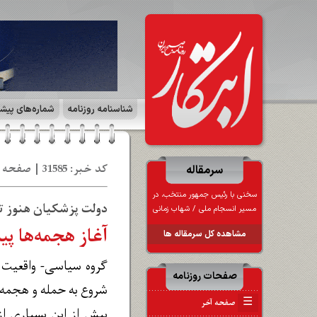
شناسنامه روزنامه
شماره‌های پیش
کد خبر: 31585 | صفحه ۲ | سیاست روز | تاریخ: 31 تی‍ 1403
سرمقاله
سخنی با رئیس جمهور منتخب، در
دولت پزشکیان هنوز ت
مسیر انسجام ملی / شهاب زمانی
آغاز هجمه‌ها پی
مشاهده کل سرمقاله ها
گروه سیاسی- واقعیت ا
صفحات روزنامه
شروع به حمله و هجمه 
☰
صفحه آخر
پیش از این بسیاری از