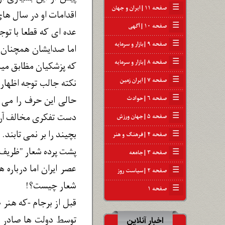
☰
صفحه ۱۱ | ایران و جهان
اقدامات او در سال های
☰
صفحه ۱۰ | آگهی
عده ای که قطعا با توج
☰
صفحه ۹ | بازار و سرمایه
اما صدایشان همچنان 
☰
صفحه ۸ | بازار و سرمایه
که پزشکیان مظابق میل 
☰
صفحه ۷ | ایران زمین
نکته جالب توجه اظهار
☰
صفحه ۶ | حوادث
دست تفکری مخالف آن ها
☰
صفحه ۵ | جهان ورزش
بچیند را بر نمی تابند.
☰
صفحه ۴ | فرهنگ و هنر
پشت پرده شعار "ظریف
☰
صفحه ۳ | جامعه
عصر ایران اما درباره
☰
صفحه ۲ | سیاست روز
شعار چیست؟!
☰
صفحه ۱
قبل از برجام -که هنر 
توسط دولت ها صادر شو
اخبار آنلاین