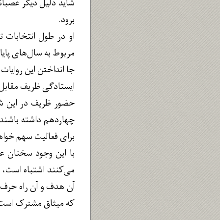
شاید دلیل دیگر عصبانی
برود.
او در طول انتخابات ت
مربوط به سال‌های پایا
جا انداختن این روایات 
ایستادگی ظریف مقابل 
حضور ظریف در این شور
چهاردهم داشته باشند.
برای فعالیت سهم خواه
با این وجود سخنان عص
می‌کنند اشتباه است، 
آن هدف و آن راه حرف بز
که میثاق مشترک است رف