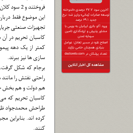
فروختند و 2 سود کلان می بردند: هم درصدری از تخفیف قیمت مال اینان بود و هم درصدی از فرایند بازگشت دلار به ایران.
آخرین سود ۲۷.۷ درصدی «اندوخته
توسعه صادرات آرمانی» واریز شد؛ نرخ
این موضوع فقط درباره 
جدید ۲۹.۱ درصد
تجهیزات صنعتی جریا
ورود آکو باتری ایرانیان به بورس با
مشاور پذیرش و ارزشگذاری تامین
سرمایه تمدن
اصلاح نقره در مسیر تعادل؛ عوامل
کمتر از یک دهه پیمود
بنیادی همچنان حامی بازارند
تعداد پزشکان در doctoreto.com
سازی ها نیز ببرند.
مشاهده کل اخبار آنلاین
برجام که شکل گرفت، 
راحتی نفتش را مانند 
هم دولت و هم بخش خص
کاسبان تحریم که می 
طراحش محمدجواد ظریف.
کرده اند. بنابراین م
کنند.