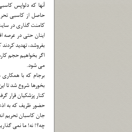
آنها که دلواپس کاسبی
حاصل از کاسبی تحریم
کامنت گذاری در سایت 
اینان حتی در عرصه اق
بفروشد، تهدید کردند که
اگر بخواهیم حجم کارها
می شود.
برجام که با همکاری م
کنار پزشکیان قرار گرف
حضور ظریف که به اذعا
جان کاسبان تحریم اندا
چه؟! نه! ما نمی گذاری