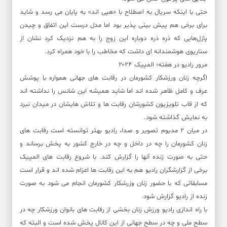
حتی با اینکه سریال به اصطلاح با «هپی اند» به پایان می رسد و شاید
برای برخی هم پیش بینی پذیر بود اما مدل درست این اتفاق و چیدن
پازل‌هایی که ذره ذره دوباره این زوج را به هم نزدیک کرد نشان از
سناریوی هوشمندانه ای داشت که مخاطب را با خود همراه کرد.
مرور رادیو در هفته؛ المپیک ۲۰۲۴
اگرچه زنان ورزشکار کشورمان در رقابت های جهانی همواره با پوشش
عرف و کامل ظاهر شده اند اما شاید همیشه این شانس را نداشته اند
که از قاب تلویزیون کشورشان رقابت ها و تلاش هایشان در میدان نبرد
به نمایش گذاشته شود.
در میان ۲ مدیوم تصویر و صدا، رادیو بهتر توانسته است رقابت های
زنان کشورمان را چه در داخل و چه در خارج کشور به پخش برساند و
حتی به صورت زنده آنها را گزارش کند. با شروع رقابت های المپیک
برخی از گزارشگران رادیو هم به این رقابت ها اعزام شده اند و قرار است
مسابقاتی که با حضور زنان وزرشکار کشورمان انجام می شود به صورت
زنده از رادیو گزارش شود.
با راه اندازی رادیو ورزش زنان بخشی از رقابت های بانوان ورزشکار چه در
سطح ملی و چه در سطح جهانی از این کانال پخش شده است و البته که