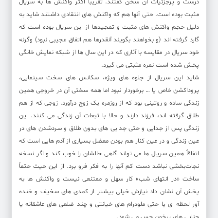
درست و پرجزئیات آن سخن گفتند. تقریباً اکثر واکنش ها به سریال
مثبت بوده است. حتی آنها هم که واکنش های انتقادی داشتند شاید به
دلیل حجم واکنش های مثبت و تمجیدها از این سریال بوده است که
گارد گرفته اند (و بخواهند بگویند آنقدرها هم اتفاق عجیبی نبود) وگرنه
خود سریال در مقایسه با آثاری که در این سال ها از شبکه نمایش خانگی
پخش شده است نمره مثبتی می گیرد.
شاید این سریال از جلوه های ویژه، سکانس های سخت سینمایی،
پروداکشن خاص یا … برخوردار نبود اما همه سختی آن در خروجی همین
زندگی ساده و روتینی بود که از روزمره یک زوج درآورد. زوجی که از هم
طلاق گرفته اند، فرزند دارند و حالا با تبعات آن زندگی می کنند. این
زندگی پس از جدایی و حتی جدایی های بدون طلاق و سردشدن های در
عین زندگی و در عین کنار هم بودن معضل بسیاری از آدم هایی است که
اتفاقاً همین سریال ها می تواند گاهی حالشان را خوب کند و اگر نسخه
نجات‌بخشی نباشد دست کم آنها را به فکر فرو برد. از این حیث حتماً
ساخت «در انتهای شب» کار سهل و ممتنعی نیست و واکنش ها به
پخش آن نشان داد نیازش خیلی بیشتر از کمدی های سخیف و خنده
آور لحظه ای یا حتی ملودرام های خیانتی و چند ضلعی های عاشقانه یا
جنایی های پرخون حس می شود.