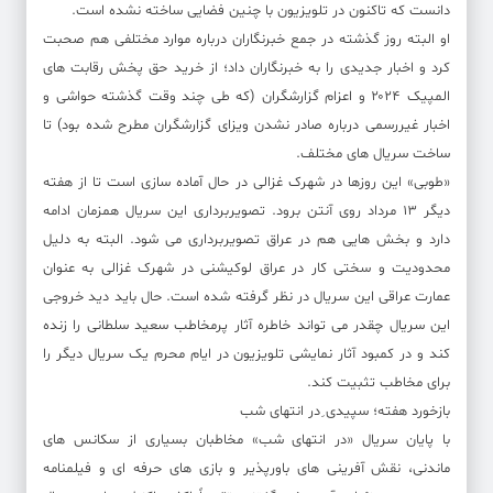
دانست که تاکنون در تلویزیون با چنین فضایی ساخته نشده است.
او البته روز گذشته در جمع خبرنگاران درباره موارد مختلفی هم صحبت
کرد و اخبار جدیدی را به خبرنگاران داد؛ از خرید حق پخش رقابت های
المپیک ۲۰۲۴ و اعزام گزارشگران (که طی چند وقت گذشته حواشی و
اخبار غیررسمی درباره صادر نشدن ویزای گزارشگران مطرح شده بود) تا
ساخت سریال های مختلف.
«طوبی» این روزها در شهرک غزالی در حال آماده سازی است تا از هفته
دیگر ۱۳ مرداد روی آنتن برود. تصویربرداری این سریال همزمان ادامه
دارد و بخش هایی هم در عراق تصویربرداری می شود. البته به دلیل
محدودیت و سختی کار در عراق لوکیشنی در شهرک غزالی به عنوان
عمارت عراقی این سریال در نظر گرفته شده است. حال باید دید خروجی
این سریال چقدر می تواند خاطره آثار پرمخاطب سعید سلطانی را زنده
کند و در کمبود آثار نمایشی تلویزیون در ایام محرم یک سریال دیگر را
برای مخاطب تثبیت کند.
بازخورد هفته؛ سپیدی ِدر انتهای شب
با پایان سریال «در انتهای شب» مخاطبان بسیاری از سکانس های
ماندنی، نقش آفرینی های باورپذیر و بازی های حرفه ای و فیلمنامه