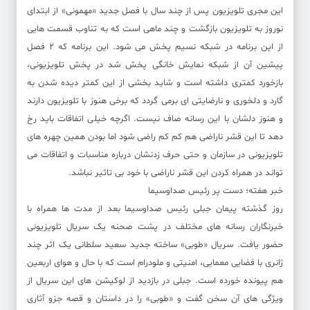
این مجری تلویزیون پس از چند سال با فصل جدید «مهمونی» از ابتدای
نوروز به تلویزیون بازگشت و چند ماهی است که به تناوب قسمت هایی
از این برنامه در شبکه نسیم پخش می شود. این برنامه که ۲ فصل
پیشین آن از شبکه نمایش خانگی پخش شد در پخش تلویزیونی،
بازخورد کمتری داشته است و شاید بخشی از این کمتر دیده شدن به
گارد و دلخوری و نارضایتی ای برمی گردد که برخی هنوز با تلویزیون دارند
و هنوز دلشان با این رسانه صاف نیست. اگرچه خیلی اتفاقات باید رخ
دهد تا این قشر ناراضی هم کم کم راضی شود اما بودن همین چهره های
تلویزیونی در سازمان و حتی حرف زدنشان درباره مناسبات و اتفاقات می
تواند در همراه کردن این قشر ناراضی با خود بی تاثیر نباشد.
خبر هفته؛ دست پر رئیس صداوسیما
روز گذشته پیمان جبلی رئیس صداوسیما بعد از مدت ها همراه با
خبرنگاران رسانه های مختلف در پشت صحنه یک سریال تلویزیونی
حضور یافت. سریال «طوبی» ساخته جدید سعید سلطانی یک اثر چند
ژانری با فضایی معمایی، امنیتی و ملودرام است که با حال و هوای اربعین
هم پیونده خورده است. جبلی در بازدید از لوکیشن های این سریال از
ویژگی های آن سخن گفت و «طوبی» را در داستان و قصه جزو آثاری