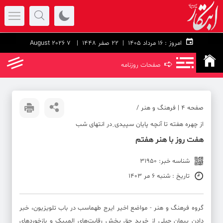
امروز :
۱۶ مرداد ۱۴۰۵ |
22 صفر 1448
| 7 August 2026
➪
صفحات روزنامه
صفحه ۴ | فرهنگ و هنر /
از چهره هفته تا آنچه پایان سپیدی ِدر انتهای شب
هفت روز با هنر هفتم
شناسه خبر: 31950
تاریخ : شنبه 6 مر 1403
گروه فرهنگ و هنر - مواضع اخیر ایرج طهماسب در باب تلویزیون، خبر
دادن پیمان جبلی از خرید حق پخش رقابت‌های المپیک و بازخوردهای