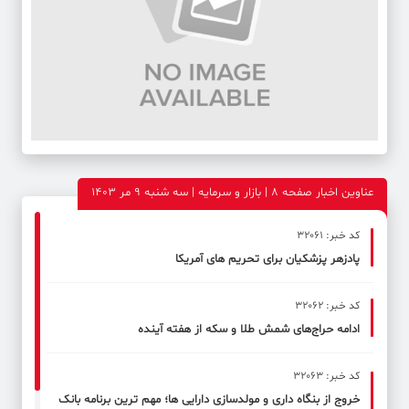
عناوین اخبار صفحه ۸ | بازار و سرمایه | سه شنبه 9 مر 1403
کد خبر: 32061
پادزهر پزشکیان برای تحریم های آمریکا
کد خبر: 32062
ادامه حراج‌های شمش طلا و سکه از هفته آینده
کد خبر: 32063
خروج از بنگاه داری و مولدسازی دارایی ها؛ مهم ترین برنامه بانک