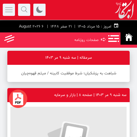
امروز :
۱۵ مرداد ۱۴۰۵ |
21 صفر 1448
| 6 August 2026
➪
صفحات روزنامه
سرمقاله | سه شنبه 9 مر 1403
شباهت به پزشکیان؛ شرط موفقیت کابینه / میثم قهوه‌چیان
سه شنبه 9 مر 1403 | صفحه ۸ | بازار و سرمایه