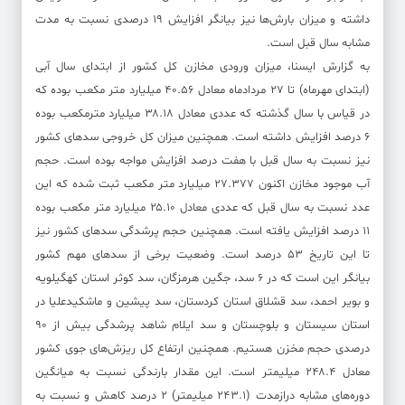
داشته و میزان بارش‌ها نیز بیانگر افزایش ۱۹ درصدی نسبت به مدت
مشابه سال قبل است.
به گزارش ایسنا، میزان ورودی مخازن کل کشور از ابتدای سال آبی
(ابتدای مهرماه) تا ۲۷ مردادماه معادل ۴۰.۵۶ میلیارد متر مکعب بوده که
در قیاس با سال گذشته که عددی معادل ۳۸.۱۸ میلیارد مترمکعب بوده
۶ درصد افزایش داشته است. همچنین میزان کل خروجی سدهای کشور
نیز نسبت به سال قبل با هفت درصد افزایش مواجه بوده است. حجم
آب موجود مخازن اکنون ۲۷.۳۷۷ میلیارد متر مکعب ثبت شده که این
عدد نسبت به سال قبل که عددی معادل ۲۵.۱۰ میلیارد متر مکعب بوده
۱۱ درصد افزایش یافته است. همچنین حجم پرشدگی سدهای کشور نیز
تا این تاریخ ۵۳ درصد است. وضعیت برخی از سدهای مهم کشور
بیانگر این است که در ۶ سد، جگین هرمزگان، سد کوثر استان کهگیلویه
و بویر احمد، سد قشلاق استان کردستان، سد پیشین و ماشکیدعلیا در
استان سیستان و بلوچستان و سد ایلام شاهد پرشدگی بیش از ۹۰
درصدی حجم مخزن هستیم. همچنین ارتفاع کل ریزش‌های جوی کشور
معادل ۲۴۸.۴ میلیمتر است. این مقدار بارندگی نسبت به میانگین
دوره‌های مشابه درازمدت (۲۴۳.۱ میلیمتر) ۲ درصد کاهش و نسبت به