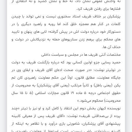
نه واکنش عمومی نشان داد، نه خط و نشان کشید و نه انتقادی از
فشارها برای رفتن ظریف کرد.
پزشکیان بر خلاف ظریف استاد سخنوری نیست و نمی تواند با چیدن
کلمات در کنار هم معجزه خلق کند اما رویه و راهبرد دیگری را در
دستورکار خود درباره دولت اش در پیش گرفته؛ لابی های پنهان و تایید
های محکم برای برهم زدن سناریوهای حمله به نزدیکانش در دولت و
حذف آن ها.
مختصات آنتی ظریف ها در مجلس و سیاست داخلی
حمید رسایی جزو اولین کسانی بود که درباره بازگشت ظریف به دولت
در توئیتر نوشت: «در صورت صحت ادعای آقای ظریف و ابقای وی در
جایگاه معاونت، مطابق قانون، اولاً این حکم معاونت راهبردی کان لم
یکن (یعنی باطل) و ثانیاً مرتکب (یعنی آقای پزشکیان) به محرومیت از
حقوق اجتماعی درجه ۵ ماده ۱۹ قانون مجازات اسلامی (۵ تا ۱۵ سال
محرومیت) محکوم می‌شود.»
نویسنده کیهان بخش دوم این انتقاد را کامل کرد و او نیز با تیتر «چند
پرده از بی‌صداقتی ظریف» نوشت: «آقای ظریف پس از معرفی کابینه
پیشنهادی آقای پزشکیان، شامورتی بازی درآورد و با تظاهر به اینکه از
کابینه پیشنهادی راضی نیست، ژست استعفا از معاونت راهبردی را