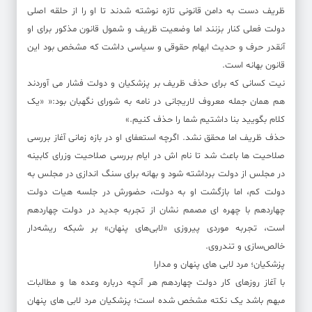
ظریف دست به دامن قانونی تازه نوشته شدند تا او را از حلقه اصلی
دولت فعلی کنار بزنند اما وضعیت ظریف و شمول قانون مذکور برای او
آنقدر حرف و حدیث ابهام حقوقی و سیاسی داشت که مشخص بود این
قانون بهانه است.
نیت کسانی که برای حذف ظریف بر پزشکیان و دولت فشار می آوردند
هم همان جمله معروف لاریجانی در نامه به شورای نگهبان بود:« «یک
کلام بگویید بنا داشتیم شما را حذف کنیم.»
حذف ظریف اما محقق نشد. اگرچه استعفای او در بازه زمانی آغاز بررسی
صلاحیت ها باعث شد تا نام اش در ایام بررسی صلاحیت وزرای کابینه
در مجلس از دولت برداشته شود و بهانه برای سنگ اندازی در مجلس به
دولت کم، اما بازگشت او به دولت، حضورش در جلسه هیات دولت
چهاردهم با چهره ای مصمم نشان از تجربه جدید در دولت چهاردهم
است، تجربه موردی پیروزی «لابی‌های پنهان» بر شبکه ریشه‌دار
خالص‌سازی و تندروی.
پزشکیان؛ مرد لابی های پنهان و مدارا
با آغاز روزهای کار دولت چهاردهم هر آنچه درباره وعده ها و مطالبات
مبهم باشد یک نکته مشخص شده است؛ پزشکیان مرد لابی های پنهان