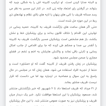
و البته مدارا کردن است. او ترکیب کابینه اش را به شکلی چید که
بتواند در گرفتن رای اعتماد چانه زنی کند. در کنار این مسیر به نظر می
رسد مساله ظریف با لابی های پنهان با لایه های بالای نظام و نهادهای ذی
ربط در این حوزه حل شده است.
حتی اگر همان ساعت های بازگشت ظریف به کابینه، حمید رسایی در
توئیتی این اقدام را خلاف قانون بداند و برای پزشکیان خط و نشان
بکشد، باز هم مشخص است پزشکیان مسیر بازگشت ظریف به کابینه
را آنقدر بی صدا و محکم طی کرده که جا برای اقدامی از جانب امثال
رسایی و ثابتی باقی نماند و واکنش هایشان به اخم و تخم در فضای
مجازی یا صحن مجلس محدود شود.
پزشکیان در زمان رفتن ظریف از کابینه گفت که او «مشاور» است و
حتما از تجربه افراد استفاده می شود. همان زمان که در مجلس در حال
پاسخ به این سوال و مصاحبه در اینباره بود اما می دانست که قرار
نیست ظریف مشاور بماند.
از ۲۱ مرداد که ظریف استعفا داد تا ۶ شهریور که خبر بازگشتش منتشر
شد، مسعود پزشکیان با این استعفا موافقت نکرد. خبر یک دیدار میان
ظریف و پزشکیان نیز به صورت عمومی منتشر شد. با این حال پزشکیان