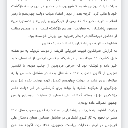
هیات دولت روز چهاشنبه ۷ شهریورماه با حضور در این جلسه بازگشت
خود را علنی کرد. اگرچه بعد از دیدار اعضاء هیات دولت چهاردهم با رهبر
انقلاب، ظریف خبر داد که پس از «پیگیری و رایزنی» و «دستورکتبی»
مسعود پزشکیان، به معاونت راهبردی بازگشته است. او در همین مطلب
از «حضور دیرهنگام در دیدار رهبری» نیز پوزش خواسته بود.
فشارها به ظریف و پزشکیان با استناد به یک قانون
به گزارش خبرآنلاین غیبت فیزیکی ظریف از دولت نزدیک به دو هفته
طول کشید. ۲۲ مردادماه او در شبکه اجتماعی ایکس از استعفای خود
خبر داده و نوشته بود که «برخی مردودین از جانب مردم، با تفسیر
عجیبی از قانون مصوب ۱۴۰۱ ، اشتغال بنده در مشاغل حساس را به
بهانه‌ای برای فشار بر دولت چهاردهم تبدیل کرده بودند. بنده نیز برای
جلوگیری از هرگونه شائبه یا بهانه برای کارشکنی در کار دولت دکتر
پزشکیان عزیز، هفته گذشته طی نامه‌ای از معاونت راهبردی رئیس
جمهور انصراف داده بودم».
روایت فشارها به ظریف و پزشکیان با استناد به قانون مصوب سال ۱۴۰۱
مبنی بر نحوه به کار گیری اشخاص در مشاغل حساس همان داستان علی
لاریجانی در ایام انتخابات ریاست جمهوری ۱۴۰۰ بود. اگرچه مخالفان