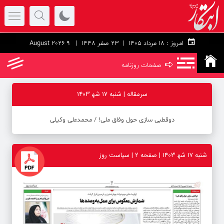
امروز :
۱۸ مرداد ۱۴۰۵ |
23 صفر 1448
| 9 August 2026
➪
صفحات روزنامه
سرمقاله | شنبه 17 شه‍ 1403
دوقطبی‌ سازی حول وفاق ملی! / محمدعلی وکیلی
شنبه 17 شه‍ 1403 | صفحه ۲ | سیاست روز