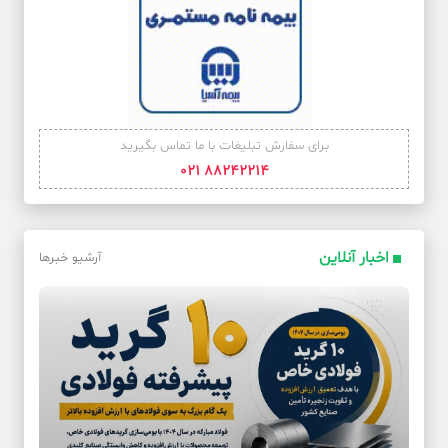
برای سفارش تبلیغات با ما تماس بگیرید
88242214 021
اخبار آنلاین
آرشیو خبرها