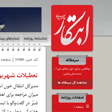
شناسنامه روزنامه
شماره‌های پیش
کد خبر: 33808 | صفحه ۶ | جهان ورزش | تاریخ: 17 شه‍ 1403
سرمقاله
دوقطبی‌ سازی حول وفاق ملی! /
تعطیلات شهریور
محمدعلی وکیلی
مشاهده کل سرمقاله ها
مدیرکل انتقال خون است
میزان مراجعه برای ا
صفحات روزنامه
شبّر در گفت‌وگو با ای
☰
صفحه ۱
هفته آتی دچار مشکل ش