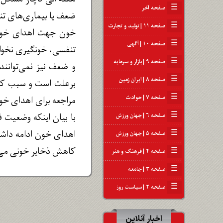
☰
صفحه آخر
ضعف یا بیماری‌های تنف
☰
صفحه ۱۱ | تولید و تجارت
خون جهت اهدای خون تو
☰
صفحه ۱۰ | آگهی
تنفسی، خونگیری نخواه
☰
صفحه ۹ | بازار و سرمایه
و ضعف نیز نمی‌توانند
☰
صفحه ۸ | ایران زمین
برعلت است و سبب کاه
☰
صفحه ۷ | حوادث
مراجعه برای اهدای خو
☰
با بیان اینکه وضعیت 
صفحه ۶ | جهان ورزش
اهدای خون ادامه داشت
☰
صفحه ۵ | جهان ورزش
کاهش ذخایر خونی می
☰
صفحه ۴ | فرهنگ و هنر
☰
صفحه ۳ | جامعه
☰
صفحه ۲ | سیاست روز
اخبار آنلاین