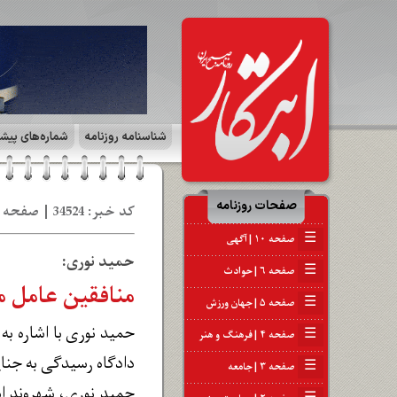
شناسنامه روزنامه
شماره‌های پیش
صفحات روزنامه
کد خبر: 34524 | صفحه ۶ | حوادث | تاریخ: 28 شه‍ 1403
☰
صفحه ۱۰ | آگهی
حمید نوری:
☰
صفحه ۶ | حوادث
منافقین عامل م
☰
صفحه ۵ | جهان ورزش
حمید نوری با اشاره ب
☰
صفحه ۴ | فرهنگ و هنر
دادگاه رسیدگی به جنا
☰
صفحه ۳ | جامعه
حمید نوری، شهروند ای