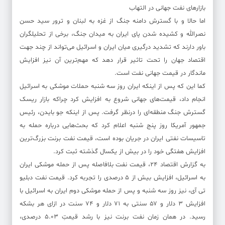
بازار‌های نفت جهانی در التهاب
اما حالا و با گسترش دامنه جنگ از غزه به لبنان و ترور سید حسن
نصرالله و کشیده شدن پای ایران به میدان جنگ، برخی از تحلیلگران
باور دارند که تشدید درگیری میان ایران و اسرائیل می‌تواند از چند جهت
اقتصاد جهان را تحت تاثیر قرار دهد که مهم‌ترین آن نیز افزایش
ماندگار در قیمت جهانی نفت است.
کما این که پس از اینکه ایران روز سه شنبه حملات موشکی به اسرائیل
انجام داد، قیمت‌های جهانی شروع به افزایش کرد چراکه بازار ریسک
گسترش جنگ منطقه‌ای را درنظر گرفت. پس از اینکه جو بایدن، رئیس
جمهور آمریکا روز پنج شنبه اعلام کرد که بحث‌هایی درباره حمله به
تاسیسات نفتی ایران در جریان بوده است، قیمت نفت برنت بزرگ‌ترین
افزایش هفتگی خود را در بیش از یکسال گذشته ثبت کرد.
به گزارش اقتصاد ۲۴، قیمت نفت بلافاصله پس از حمله موشکی ایران
به اسرائیل، افزایش بیش از ۵ درصدی را تجربه کرد. قیمت نفت دبلیو
تی آی، نیز روز سه شنبه و پس از حمله موشکی دوم ایران به اسرائیل با
افزایش ۳ دلار و ۵۷ سنتی به ۷۱ دلار و ۷۴ سنت در ازای هر بشکه
رسید. در همان زمان نفت برنت نیز با رشد قیمتِ ۵.۰۳ درصدی،