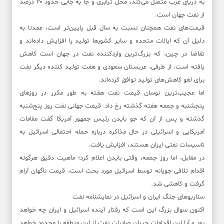
به دریای عرب متصل می‌کند، محل ترابری و جا به جایی حدود ۲۰ درصد
از نفت جهان است.
قیمت‌های نفت همچنان نسبت به سال قبل پایین‌تر است، عمدتا به
دلیل آن که ایالات متحده و سایر کشور‌ها تولید را افزایش داده‌اند و
تقاضا در چین، که بزرگ‌ترین واردکننده نفت در جهان است کاهش
یافته است. از طرفی، عربستان سعودی و هفت تولید کننده دیگر نفت
برای لغو کاهش‌های تولید توافق کرده‌اند.
اما عجیب‌ترین نوسان قیمت نفت هفته به طور مکرر در روز‌های
پنجشنبه و جمعه هفته گذشته رخ داد. قیمت جهانی نفت روز پنج‌شنبه
گذشته و پس از آن که جو بایدن رئیس جمهور آمریکا گفت مقامات
آمریکایی و اسرائیلی در حال مذاکره درباره حمله احتمالی اسرائیل به
تاسیسات نفتی ایران هستند، افزایش یافت.
در مقابل، اما روز جمعه، وقتی بایدن اعلام کرد؛ ماهیت دقیق هرگونه
اقدام تلافی جویانه توسط اسرائیل مورد بحث است، قیمت ناگهان آرام
گرفت و کاهشی شد.
سناریو‌های جنگ ایران و اسرائیل در نمایشنامه نفت
اکنون سوال بزرگ این است که رفتار آینده اسرائیل و ایران چه خواهد
بود و آیا این اقدامات جریان صادرات نفت از این منطقه را محدود خواهد