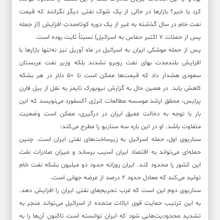
کرد یا خیر؟ بازار‌ها در حالی از یک شوک نفتی دیگر نگرانند که قیمت
نفت خام در سال گذشته به غیر از یک دوره کوتاه‌مدتِ افزایش (از جمله
پس از حملات ۷ اکتبر حماس به اسرائیل) نسبتاً ثابت بوده است.
پس از حمله موشکی ایران به اسرائیل در ماه آوریل نیز نه‌تنها بازار‌ها با
افزایش بلندمدت بهای نفت روبرو نشدند بلکه وزیر نفت عربستان
سعودی هشدار داد که قیمت‌ها ممکن است تا ۵۰ دلار در هر بشکه
کاهش یابد. در همین حال به گزارش نیویورک تایمز به نقل از بیل فارن
پرایس، محقق ارشد موسسه مطالعات انرژی آکسفورد می‌نویسد که این
بار با توجه به دخالت عمیق ایران در درگیری، ممکن است وضعیت
متفاوت باشد. او در این باره سه سناریو را مطرح می‌کند:
سناریوی اول، حمله اسرائیل به زیرساخت‌های نفتی ایران است. چنین
حمله‌ای می‌تواند به اقتصاد ایران آسیب برساند و میزان صادرات نفت
این کشور را محدود کند. ایران روزانه حدود دو میلیون بشکه نفت خام
تولید می‌کند که معادل حدود ۲ درصد از عرضه جهانی است.
سناریوی دوم این است که غرب تحریم‌های نفتی ایران را افزایش دهد.
به این ترتیب حمایت قوی ایالات متحده از اسرائیل می‌تواند منجر به
تشدید محدودیت‌هایی شود که ایران توانسته است تاکنون آن‌ها را به