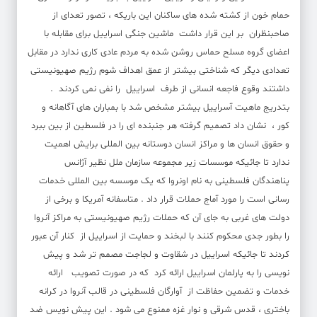
حمام خون از کشته شده های ساکنان این باریکه ، تصور تعدای از
صاحبنظران بر این قرار داشت ماشین جنگی اسراییل برای مقابله با
اعضای گروه مسلح حماس روشن شده به مردم عادی کاری ندارد در مقابل
تعدادی دیگر که شناختی بیشتر از عمق اهداف شوم رژیم صهیونیستی
داشتند وقوع فاجعه انسانی از طرف اسراییل را نفی نمی کردند .
بتدریج ماهیت آسراییل بیشتر مشخص شد با بمباران های آگاهانه و
کور ، نشان داد تصمیم گرفته هر جنبنده ای را در فلسطین از بین ببرد
و حقوق انسان ها و مراکز انسان دوستانه بین المللی برایش اهمیت
ندارد تا جائیکه موسسات زیر مجموعه سازمان ملل نظیر آژانس
پناهندگان فلسطینی به نام اونروا که یک موسسه بین المللی خدمات
رسانی است را مورد آماج حملات قرار داد . متاسفانه آمریکا و برخی از
دولت های غربی به جای آن که حملات رژیم صهیونیستی به مراکز آنروا
را بطور جدی محکوم کنند با لبخند و حمایت از اسراییل از کنار آن عبور
کردند تا جائیکه اسراییل در شقاوت و لجاجت مصمم تر شد و پیش
نویسی را به پارلمان اسراییل ارائه کرد که در صورت تصویب ‌ ارائه
خدمات و تضمین حفاظت از آوارگان فلسطینی در قالب آنروا در کرانه
باختری ، قدس شرقی و نوار غزه ممنوع می شود . این پیش نویس ضد