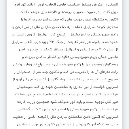
انسانی ، اعتراض مسئول سیاست خارجی اتحادیه اروپا را بلند کرد آقای
بورل گفت : در صورت تصویب پیامدهای فاجعه باری خواهد داشت .
اکنون به پشتوانه همان دولت هایی که حملات اسراییل به آنروا را
محکوم نکردند اسراییل حمله ، به صلحبانان سازمان ملل در مرز لبنان و
رژیم صهیونیستی به نام یونیفل را شروع کرد . یوتیفل گروهی است در
حدود ده تا پانزده هزار نفر که بعد از جنگ ۳۳ روزه حزب الله با اسراییل
از سال ۲۰۰۶ در مرز لبنان و اسرائیل مستقر شدند در چند روز اخیر
ماشین جنگی رژیم صهیونیستی علاوه بر کشتار ساکنان بیروت و
روستاهای همجوار مرز با رژیم صهیونیستی ، به سراغ نیروهای یونیفل
رفت مقرهای آن ها را تخریب می کند و تاکنون چند نفر از صلحبانان را
مجروح کرد . کار به جایی کشیده ، واشنگتن بزرگترین حامی تل آویو از
اسراییل خواست از تیر اندازی به صلحبانان خودداری کند .دولتمردان
فرانسه و ایتالیا و اسپانیا در بیانیه مشترک اعلام کردند چنین حملات
غیر قابل توجیه است و باید فورا متوقف شود همچنین وزارت خارجه
فرانسه سفیر رژیم صهیونیستی را احضار کرد بدون شک ، گستاخی
اسراییل که اکنون دامن صلحبانان سازمان ملل را گرفته ناشی از حمایت
هایی است که آمریکا و برخی از دولتمردان کشور های غربی از ماشین