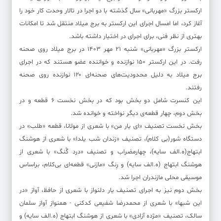
ارکستر بزرگ «مهربانی» سال گذشته با دو اجرا در تالار وحدت کار خود را
آغاز کرد، اما امسال اجرای این ارکستر به برج میلاد منتقل شد تا امکانات
بهتری از نظر فنی، برای اجرای در اختیار داشته باشد.
ارکستر بزرگ «مهربانی» شنبه ۲۱ مهر ۱۴۰۳ در برج میلاد روی صحنه
رفت. در این ارکستر ۱۵۰ نوازنده و خواننده عضو هستند که در اجرای
برج میلاد به دلیل محدودیت‌های صحنه‌ای ۱۲۰ نوازنده روی صحنه
رفتند.
این کنسرت شامل دو بخش بود که در بخش نخست ۶ قطعه و در
بخش دوم، چهار قطعه‌ی دیگر نواخته و خوانده شد.
بخش نخست تصنیف «ای یار من» با شعری از مولانا، قطعه «طلب» در
دستگاه شور(بی کلام)، تصنیف «زندان شب یلدا» با شعری از هوشنگ
ابتهاج(ه.الف سایه)، چهارمضراب و تصنیف «درد گُنگ» با شعری از
هوشنگ ابتهاج (ه.الف سایه) و رِنگ «مازنی» قطعه‌ای بی‌کلام، براساس
موسیقی محلی مازندران اجرا شد.
بخش دوم نیز به اجرای تصنیف یار دلنواز با شعری از حافظ، آواز «در
این شبها» با شعری از محمدرضا شفیعی کدکنی - همنواز آواز سلمان
سالک، تصنیف «مژده آزادی» با شعری از هوشنگ ابتهاج (ه.الف سایه) و