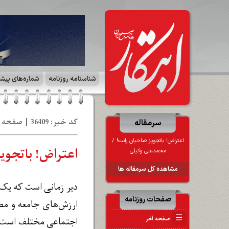
شناسنامه روزنامه
شماره‌های پیش
کد خبر: 36409 | صفحه ۱ | تاریخ: 05 آب‍ 1403
سرمقاله
اعتراض! باتجویز صاحبا‪‬
محمدعلی وکیلی
مشاهده کل سرمقاله ها
دیر زمانی است که یک ا
صفحات روزنامه
ارزش‌های جامعه و مص
☰
صفحه آخر
اجتماعی مختلف است .