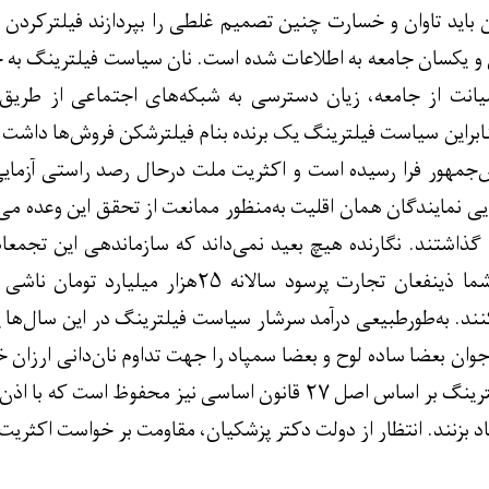
ران باید تاوان و خسارت چنین تصمیم غلطی را بپردازند فیلترکرد
 و یکسان جامعه به اطلاعات شده است. نان سیاست فیلترینگ به
انت از جامعه، زیان دسترسی به شبکه‌های اجتماعی از طریق 
ابراین سیاست فیلترینگ یک برنده بنام فیلترشکن فروش‌ها داشت و 
‌جمهور فرا رسیده است و اکثریت ملت درحال رصد راستی آزمای
 نمایندگان همان اقلیت به‌منظور ممانعت از تحقق این وعده می
ام گذاشتند. نگارنده هیچ بعید نمی‌داند که سازماندهی این تج
پذیرفته باشد. به‌نظر شما ذینفعان تجارت پر
. به‌طورطبیعی درآمد سرشار سیاست فیلترینگ در این سال‌ها یک ط
وان بعضا ساده لوح و بعضا سمپاد را جهت تداوم نان‌دانی ارزان خو
حق برای مخالفین فیلترینگ بر اساس اصل ۲۷ قانون اساسی نیز
د بزنند. انتظار از دولت دکتر پزشکیان، مقاومت بر خواست اکثریت