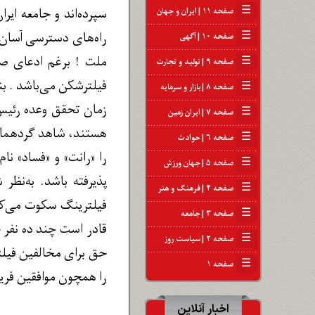
☰
سپرده‌اند و جامعه ای
صفحه ۱۱ | ایران و جهان
راه‌های دسترسی آسان
☰
صفحه ۱۰ | آگهی
ملت ! برغم ادعای صی
☰
صفحه ۹ | تولید و تجارت
فیلترشکن می‌باشد . بن
☰
صفحه ۸ | بازار و سرمایه
زمان تحقق وعده رئیس
☰
صفحه ۷ | ایران زمین
هستند، شاهد گردهمایی
☰
صفحه ۶ | حوادث
را «رانت» و «فساد» ن
☰
صفحه ۵ | جهان ورزش
☰
صفحه ۴ | فرهنگ و هنر
فیلترینگ سکوت می‌کنند
☰
صفحه ۳ | جامعه
قادر است چند ده نفر ج
☰
صفحه ۲ | سیاست روز
☰
صفحه ۱
را همچون موافقین فریا
اخبار آنلاین