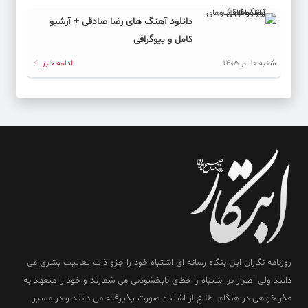
دانلود آهنگ های رضا صادقی + آرشیو
کامل و بیوگرافی
شنبه 10 مر 1405
ادامه خبر
روزنامه نگاران این بنگاه رسانه ای اشتباه خود را جزو ذات فعالیت بشری می
دانند ولی اصرار بر اشتباه را خطای نابخشودنی می شمارند و خود را متعهد به
عذر خواهی در هنگام اطلاع از اشتباه صورت پذیرفته می دانند و در مسیر