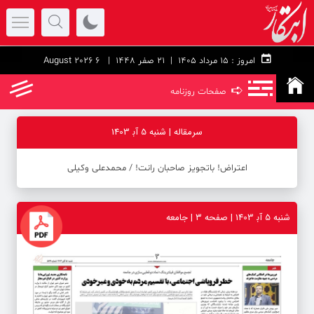
امروز :
۱۵ مرداد ۱۴۰۵ |
21 صفر 1448
| 6 August 2026
➪
صفحات روزنامه
سرمقاله | شنبه 5 آب‍ 1403
اعتراض! باتجویز صاحبان رانت! ‪/‬ محمدعلی وکیلی
شنبه 5 آب‍ 1403 | صفحه ۳ | جامعه