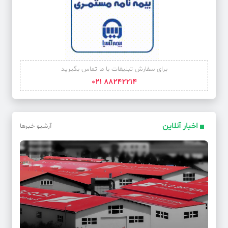
برای سفارش تبلیغات با ما تماس بگیرید
88242214 021
اخبار آنلاین
آرشیو خبرها