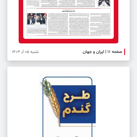
صفحه ۱۱ | ایران و جهان
صفحه 
شنبه 05 آب‍ 1403