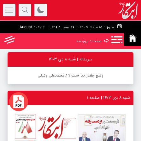
امروز :
۱۵ مرداد ۱۴۰۵ |
21 صفر 1448
| 6 August 2026
➪
صفحات روزنامه
سرمقاله | شنبه 8 دی 1403
وضع چقدر بد است ؟ / محمدعلی وکیلی
شنبه 8 دی 1403 | صفحه ۱