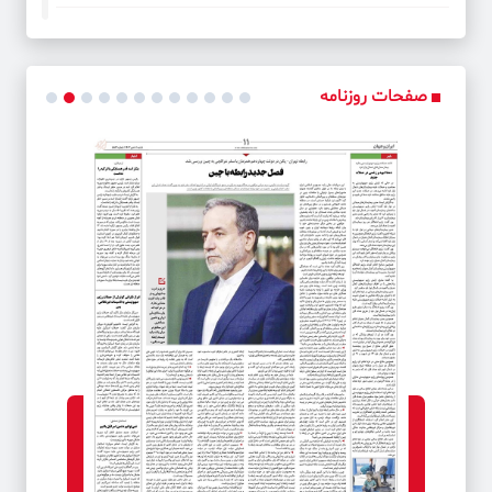
کد خبر: 39995
مشکل آب خراسان شمالی حل می شود
صفحات روزنامه
کد خبر: 40002
معدل ۱۰ بحرانی هست یا نیست؟
کد خبر: 40033
آوار کسری بودجه
کد خبر: 40043
فصل جدید رابطه با چین
کد خبر: 40044
فرصت های از دست رفته دیپلماسی