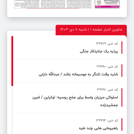
عناوین اخبار صفحه ۱ | شنبه 8 دی 1403
کد خبر: 39989
پرتره یک جنایتکار جنگی
کد خبر: 39990
شاید وقت تلنگر به موسیمانه باشد / عبدالله دارابی
کد خبر: 39991
اسلواکی میزبان واسط برای صلح روسیه- اوکراین / امین
جمشیدزاده
کد خبر: 39994
راهیپمایی هایی چند نفره