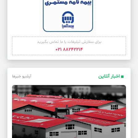
برای سفارش تبلیغات با ما تماس بگیرید
88242214 021
اخبار آنلاین
آرشیو خبرها