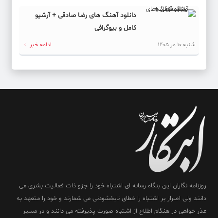
دانلود آهنگ های رضا صادقی + آرشیو
کامل و بیوگرافی
شنبه 10 مر 1405
ادامه خبر
روزنامه نگاران این بنگاه رسانه ای اشتباه خود را جزو ذات فعالیت بشری می
دانند ولی اصرار بر اشتباه را خطای نابخشودنی می شمارند و خود را متعهد به
عذر خواهی در هنگام اطلاع از اشتباه صورت پذیرفته می دانند و در مسیر