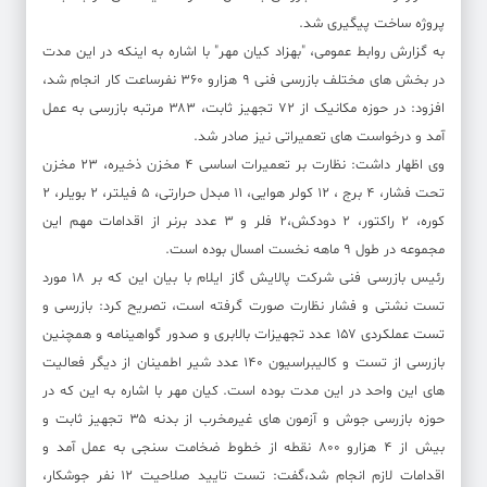
پروژه ساخت پیگیری شد.
به گزارش روابط عمومی، "بهزاد کیان مهر" با اشاره به اینکه در این مدت
در بخش های مختلف بازرسی فنی ۹ هزارو ۳۶۰ نفرساعت کار انجام شد،
افزود: در حوزه مکانیک از ۷۲ تجهیز ثابت، ۳۸۳ مرتبه بازرسی به عمل
آمد و درخواست های تعمیراتی نیز صادر شد.
وی اظهار داشت: نظارت بر تعمیرات اساسی ۴ مخزن ذخیره، ۲۳ مخزن
تحت فشار، ۴ برج ، ۱۲ کولر هوایی، ۱۱ مبدل حرارتی، ۵ فیلتر، ۲ بویلر، ۲
کوره، ۲ راکتور، ۲ دودکش،۲ فلر و ۳ عدد برنر از اقدامات مهم این
مجموعه در طول ۹ ماهه نخست امسال بوده است.
رئیس بازرسی فنی شرکت پالایش گاز ایلام با بیان این که بر ۱۸ مورد
تست نشتی و فشار نظارت صورت گرفته است، تصریح کرد: بازرسی و
تست عملکردی ۱۵۷ عدد تجهیزات بالابری و صدور گواهینامه و همچنین
بازرسی از تست و کالیبراسیون ۱۴۰ عدد شیر اطمینان از دیگر فعالیت
های این واحد در این مدت بوده است. کیان مهر با اشاره به این که در
حوزه بازرسی جوش و آزمون های غیرمخرب از بدنه ۳۵ تجهیز ثابت و
بیش از ۴ هزارو ۸۰۰ نقطه از خطوط ضخامت سنجی به عمل آمد و
اقدامات لازم انجام شد،گفت: تست تایید صلاحیت ۱۲ نفر جوشکار،