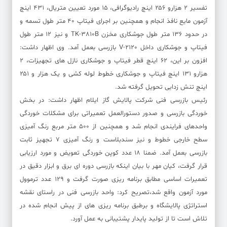
تفسیر ۲ هزارو ۲۵۶ اینچ رادیوگرافی، ۱۵ مورد تعیین متریال، ۴۳۱ اینچ
آزمون مایع نافذ انجام و همچنین بر اجرای فیتاپ ۴۰ متر طول تسمه و
در حدود ۱۳۶ متر طول جوشکاری مخزن TK-3810B و نیز ۱۲ متر طول
فیتاپ و جوشکاری داخل V-2120 بازرسی بعمل آمد. وی اظهار داشت:
افزون بر این، ۶۲ اینچ قطر فیتاپ و جوشکاری نازل های تجهیزات، ۲
هزارو ۱۳۱ اینچ فیتاپ و جوشکاری خطوط لوله کشی و یک هزار و ۲۵۱
اینچ تنش زدایی تحویل گرفته شد.
رئیس بازرسی فنی شرکت پالایش گاز ایلام اظهار داشت: در بخش
خوردگی بازرسی و صدور دستورالعمل تعمیراتی برای مشکلات خوردگی
واحدهای فرایندی انجام شد و همچنین از ۵۰۰ متر مربع رنگ آمیزی
سطح خارجی خطوط و نیز سندبلاست و رنگ آمیزی ۷ تجهیز ثابت
بازرسی بعمل آمد. ضمنا ۱۸ عدد کوپن خوردگی تعویض و مورد ارزیابی
قرار گرفت، کیان مهر با بیان اینکه بازرسی دوره ای برق و ابزار دقیق در
تعمیرات اساسی مطابق برنامه ریزی صورت گرفت و ۱۲۹ عدد ترموول
مورد آزمون واقع شد،تصریح کرد: واحد بازرسی فنی در راستای نقشه
استراتژی پالایشگاه و برطبق برنامه ریزی های از پیش انجام شده در
تلاش است تا از تولید پایدار پشتیبانی به عمل آورد.