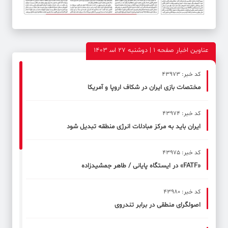
عناوین اخبار صفحه ۱ | دوشنبه 27 اس‍ 1403
کد خبر: 43973
مختصات بازی ایران در شکاف اروپا و آمریکا
کد خبر: 43974
ایران باید به مرکز مبادلات انرژی منطقه تبدیل شود
کد خبر: 43975
«FATF» در ایستگاه پایانی / طاهر جمشیدزاده
کد خبر: 43980
اصولگرای منطقی در برابر تندروی