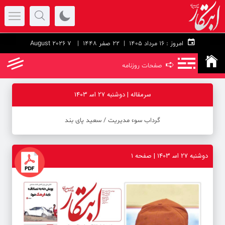
امروز :
۱۶ مرداد ۱۴۰۵ |
22 صفر 1448
| 7 August 2026
➪
صفحات روزنامه
سرمقاله | دوشنبه 27 اس‍ 1403
گرداب سوء مدیریت / سعید پای بند
دوشنبه 27 اس‍ 1403 | صفحه ۱