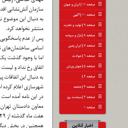
☰
صفحه ۱۱ | ایران و جهان
سازمان آتش‌نشانی اقدا
☰
صفحه ۱۰ | آگهی
به دنبال این موضوع نی
☰
صفحه ۹ | تولید و تجارت
منتشر نخواهد کرد.
☰
صفحه ۸ | بازار و سرمایه
پس از عدم پاسخگویی س
☰
صفحه ۷ | ایران زمین
اسامی ساختمان‌های نا
☰
صفحه ۶ | حوادث
اما با وجود گذشت یک 
☰
اتفاق رخ نداد و لیست
صفحه ۵ | جهان ورزش
به دنبال این اتفاقات
☰
صفحه ۴ |
شهرسازی اعلام کرده ا
☰
صفحه ۳ | جامعه
در این نامه آمده است
☰
صفحه ۲ | سیاست روز
☰
صفحه ۱
هفت ماه گذشته از ۱۲۹ به ۱۱۹ ساختمان تقلیل یافت.
همچنین در بخش دیگری 
اخبار آنلاین