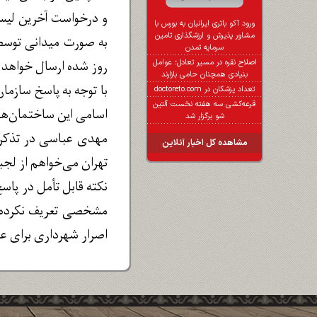
و درخواست آخرین لیست
ورود آکو باتری ایرانیان به بورس با
مشاور پذیرش و ارزشگذاری تامین
به صورت میدانی توسط 
سرمایه تمدن
روز شده ارسال خواهد 
اصلاح نقره در مسیر تعادل؛ عوامل
بنیادی همچنان حامی بازارند
با توجه به پاسخ سازما
تعداد پزشکان در doctoreto.com
قرعه‌کشی سه هفته نخست آلتین
اسامی این ساختمان‌ها
شو برگزار شد
مهدی عباسی در تذکر 
مشاهده کل اخبار آنلاین
تهران می‌خواهم از لجب
نکته قابل تأمل در پاس
مشخصی تعریف نکرده و 
اصرار شهرداری برای ع