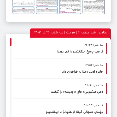
عناوین اخبار صفحه ۶ | حوادث | سه شنبه 26 فر 1404
کد خبر: 62044
ترامپ پاسخ اینفانتینو را نمی‌دهد!
کد خبر: 62052
جایزه ادبی «جلال» فراخوان داد
کد خبر: 62051
«مرد عنکبوتی» جای «اودیسه» را گرفت
کد خبر: 62043
رؤسای جنجالی فیفا؛ از هاولانژ تا اینفانتینو