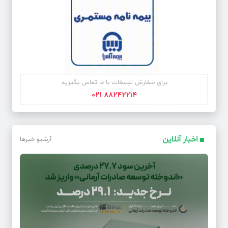
�������سهراب پورناظری عضو آکادمی گرمی شد
کد خبر: 62040
مدیران کوتاه قامت علیه آینده فوتبال!
کد خبر: 62056
برای سفارش تبلیغات با ما تماس بگیرید
موتورسیکلت‌ها پشت درِ طرح ترافیک
88242214 021
کد خبر: 62036
صادرات محصولات کشاورزی گلستان از مرز ۴۲ میلیون دلار گذشت
اخبار آنلاین
آرشیو خبرها
کد خبر: 62047
از اصغر فرهادی تا وودی هارلسون در سارایوو
کد خبر: 62062
جاماندگان در میدان
کد خبر: 62055