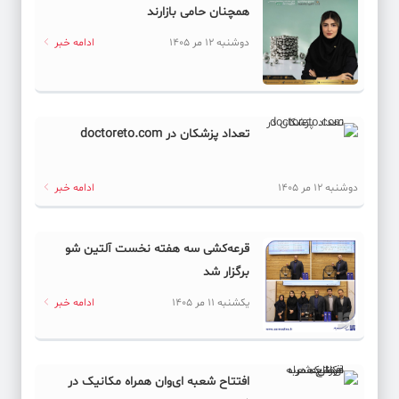
همچنان حامی بازارند
کد خبر: 62031
دوشنبه 12 مر 1405
ادامه خبر
انتشار «رحمت واسعه خدا؛ حضرت سیدالشهدا (ع)» به قلم آیت
الله کریمی جهرمی
کد خبر: 62034
تعداد پزشکان در doctoreto.com
پشت‌پرده تراستی‌ها
دوشنبه 12 مر 1405
ادامه خبر
کد خبر: 62068
رژیم حقوقی دریای خزر؛ کلید حراست از امنیت مرزهای شمالی
قرعه‌کشی سه هفته نخست آلتین شو
کد خبر: 62054
برگزار شد
بهار تلخ بازار کار
یکشنبه 11 مر 1405
ادامه خبر
کد خبر: 62061
تکرار غائله استعفا
افتتاح شعبه ای‌وان همراه مکانیک در