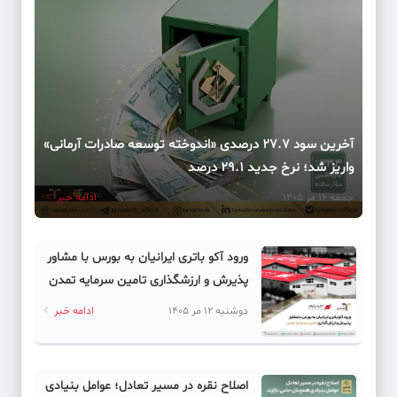
داروهای کمیاب بیشتر در دست دلالان است تا بیماران
کد خبر: 62069
تهران کوتاه نیامد، واشنگتن عقب نشست
کد خبر: 62035
آخرین سود ۲۷.۷ درصدی «اندوخته توسعه صادرات آرمانی»
دلار آزاد در فاز انتظاری
واریز شد؛ نرخ جدید ۲۹.۱ درصد
جمعه 16 مر 1405
ادامه خبر
کد خبر: 62039
واکنش فدراسیون فوتبال به احتمال انتخاب جانشین برای امیر
قلعه‌نویی
ورود آکو باتری ایرانیان به بورس با مشاور
پذیرش و ارزشگذاری تامین سرمایه تمدن
کد خبر: 62038
دوشنبه 12 مر 1405
ادامه خبر
رویاپردازی تاج و دارو دسته اش برای فوتبال ایران
کد خبر: 62046
مسدودسازی بی‌مرجع
اصلاح نقره در مسیر تعادل؛ عوامل بنیادی