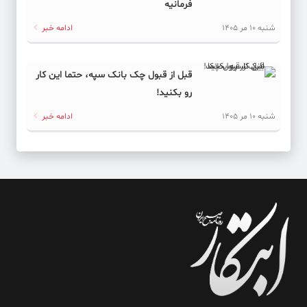
کد خبر: 62030
فرمانیه
با مصرف روزانه نوشابه رژیمی چه اتفاقی برای کبدتان می‌افتد؟
شنبه 10 مر 1405
ادامه خبر
کد خبر: 62001
سالن ۱۸ هزار نفری به جای سالن ۱۲ هزار نفری آزادی
قبل از قبول چک بانک سپه، حتما این کار
رو بکنید!
کد خبر: 62000
شنبه 10 مر 1405
ادامه خبر
دژاگه طراح تمرینات لوسیل قطر
کد خبر: 62015
آخرین وضعیت ذخایر میگوی دریایی استان بوشهر در سال ۱۴۰۵
اعلام شد
کد خبر: 61991
برای حل موانع در بخش‌های صنعت، گردشگری و کشاورزی استان
معطل نمی‌مانیم
کد خبر: 61999