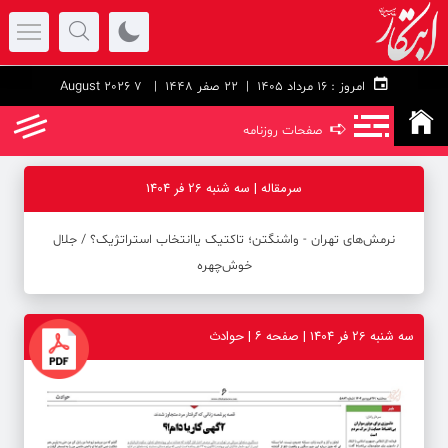
امروز :
۱۶ مرداد ۱۴۰۵ |
22 صفر 1448
| 7 August 2026
➪
صفحات روزنامه
سرمقاله | سه شنبه 26 فر 1404
نرمش‌های تهران - واشنگتن‌؛ تاکتیک یاانتخاب استراتژیک؟ / جلال
خوش‌چهره
سه شنبه 26 فر 1404 | صفحه ۶ | حوادث