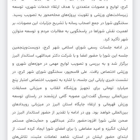
کرج، لوایح و مصوبات متعددی با هدف ارتقاء خدمات شهری، توسعه
زیرساخت‌های ورزشی و تقویت پروژه‌های محله‌محور به تصویب رسید.
سخنگوی شورا در جمع اصحاب رسانه با تشریح جزئیات این مصوبات، بر
اهمیت نقش شوراها در پاسخگویی به مطالبات مردم و توسعه متوازن
شهر تأکید کرد.
در ادامه جلسات رسمی شورای اسلامی شهر کرج، دویست‌وپنجمین
جلسه این شورا با حضور اعضا و با شرکت دکتر عبداللهی، استاندار البرز
برگزار شد و به بررسی و تصویب لوایح مهمی در حوزه‌های شهری و
ورزشی اختصاص یافت. علی قاسم‌پور، سخنگوی شورای شهر کرج، در
نشست خبری پایانی این جلسه، با اشاره به تصویب اختصاص اعتبار پنج
میلیارد تومانی برای تجهیز ورزشگاه انقلاب و میزبانی مسابقات
بین‌المللی بیسبال گفت:این مصوبه گامی ارزشمند در راستای توسعه
ورزش قهرمانی و ارتقاء جایگاه استان البرز در میزبانی رویدادهای
بین‌المللی خواهد بود. وی در ادامه با تقدیر از حضور استاندار البرز در
صحن علنی شورا افزود:حضور دکتر عبداللهی و حمایت‌های مستمر
ایشان، انگیزه و امید مضاعفی را برای اعضای شورا ایجاد کرده است. از
ابتدای حضور ایشان در استان، شاهد تعاملات مثبت، تلاش‌های