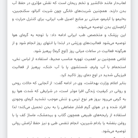
لعاب‌دار مانند خاکشیر و تخم ریحان است که نقش مؤثری در حفظ آب
بدن دارند. همچنین شربت‌های خانگی چون شربت آلبالو، سکنجبین،
به‌لیمو یا آبلیمو، مبتنی بر منابع اصیل طب ایرانی، برای کنترل حرارت و
آرام‌سازی بدن توصیه می‌شوند.
این پزشک و متخصص طب ایرانی ادامه داد: با توجه به گرمای هوا
توصیه می‌شود فعالیت‌های ورزشی در ابتدا یا انتهای روز انجام شود و از
هرگونه فعالیت در ساعات میانی روز (اوج گرما) پرهیز شود.
غلامی همچنین بر اهمیت تهویه مناسب محیط، استفاده از لباس نخی،
استحمام با آب ولرم، شستشوی پا با آب خنک، پرهیز از فعالیت
فیزیکی شدید در اوج دمای روز تاکید کرد.
بنابر اعلام وزارت بهداشت، وی در ادامه گفت: از آنجایی که حالات روحی
و روانی در کیفیت زندگی افرا موثر است، در شرایطی که شدت هوا رو
به گرمی می‌رود بروز هر نوع ترس و تنش موجب تشدید گرمای وجودی
افراد شده و در هوای گرم فشار مضاعفی را به بدن تحمیل می‌کند؛ لذا
استفاده از رایحه‌های طبیعی همچون گلاب و بیدمشک، ماساژ کف پا با
روغن بنفشه یا بادام شیرین، انجام تنفس طبی و نیز حفظ آرامش روانی
توصیه می‌شود.