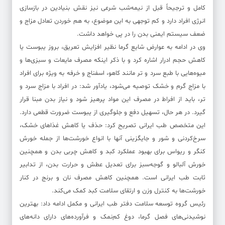
کامل و ترجیحاً قبل از نیمه‌شب شرعی نیز نقش بنیادین در بازسازی
انرژی افراد دارد و کم توجهی به این موضوع، به هم خوردن تعادل مزاج و
ضعف سیستم ایمنی بدن را در پی خواهد داشت.
وی در ادامه به عوارض شایع گرما نظیر افزایش تعریق، بروز یبوست یا
کاهش حجم ادرار اشاره کرد و با ذکر اینکه مصرف مایعات و سبزی‌ها و
میوه‌هایی با طبع سرد و تر مانند کاهو، اسفناج و خرفه به ویژه برای افراد
با مزاج گرم و خشک توصیه می‌شود، یادآور شد: در افراد با مزاج سرد و
تر، باید از افراط در مصرف این مواد پرهیز شود و نیاز بدن مبنا قرار
گیرد. در هر حال، تسهیل دفع و جلوگیری از یبوست ضرورت قطعی دارد.
این متخصص طب ایرانی تصریح کرد: حذف یا کاهش غذاهای خشک،
سرخ‌کردنی و شور و جایگزینی آنها با انواع خورشت‌ها از جمله خورش
کنگر و ریواس برای بهبود عملکرد کبد و کاهش چربی بدن و همچنین
خورش آلبالو و گوجه‌سبز برای تعدیل عطش و حرارت بدن، از تدابیر
ثابت طب ایرانی است. همچنین کاهش مصرف نان و برنج در کنار
خورشت‌ها به کنترل وزن و ارتقای سلامت کبد کمک می‌کند.
رئیس گروه توسعه سلامت دفتر طب ایرانی و مکمل ادامه داد: بهترین
نوشیدنی‌های فصل گرما، دوغ کم‌نمک و فرآورده‌های دارای دانه‌های