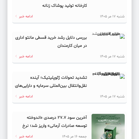
کارخانه تولید پوشاک زنانه
شنبه 17 مر 1405
ادامه خبر
بررسی دلایل رشد خرید قسطی مانتو اداری
در میان کارمندان
شنبه 17 مر 1405
ادامه خبر
تشدید تحولات ژئوپلیتیک؛ آینده
نقل‌وانتقال بین‌المللی سرمایه و دارایی‌های
دیجیتال به کدام سمت می‌رود؟
شنبه 17 مر 1405
ادامه خبر
آخرین سود ۲۷.۷ درصدی «اندوخته
توسعه صادرات آرمانی» واریز شد؛ نرخ
جدید ۲۹.۱ درصد
جمعه 16 مر 1405
ادامه خبر