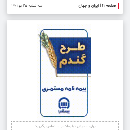
صفحه ۱۱ | ایران و جهان
صفحه 
سه شنبه 25 به‍ 1401
برای سفارش تبلیغات با ما تماس بگیرید