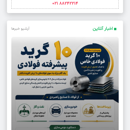
88242214 021
اخبار آنلاین
آرشیو خبرها