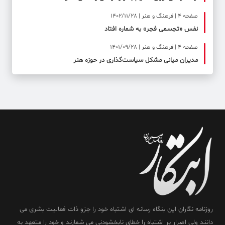
صفحه ۴ | فرهنگ و هنر | 1402/11/28
نفس «تجسمی فجر» به شماره افتاد
صفحه ۴ | فرهنگ و هنر | 1401/09/28
مدیران میانی مشکل سیاست‌گذاری در حوزه هنر
روزنامه نگاران این بنگاه رسانه ای اشتباه خود را جزو ذات فعالیت بشری می
دانند ولی اصرار بر اشتباه را خطای نابخشودنی می شمارند و خود را متعهد به