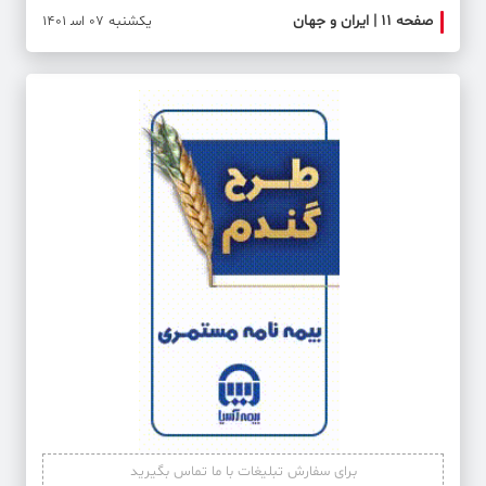
صفحه ۱۱ | ایران و جهان
صفحه 
یکشنبه 07 اس‍ 1401
برای سفارش تبلیغات با ما تماس بگیرید