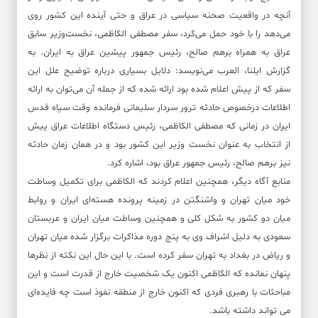
آنچه در واقعیت صحنه سیاسی در عراق و حتی آینده این کشور روی
می‌دهد را با خود حمل می‌کرد، سفر مصطفی الکاظمی، نخست‌وزیر سابق
عراق به همراه برهم صالح، رئیس جمهور پیشین عراق به ایران. به
گزارش ایلنا، العرب می‌نویسد: دلایل بسیاری درباره توضیح علل این
سفر که از پیش اعلام شده بود ارائه شده که از جمله آن می‌توان به ارائه
اطلاعات درخصوص حادثه ترور سردار سلیمانی فرمانده وقت سپاه قدس
ایران در زمانی که مصطفی الکاظمی، رئیس دستگاه اطلاعات عراق پیش
از انتخاب به عنوان نخست وزیر این کشور بود و در همان زمان حادثه
نیز برهم صالح، رئیس جمهور عراق بود، اشاره کرد.
منابع آگاه دیگر، همچنین اعلام کردند که الکاظمی برای تکمیل وساطت
خود میان تهران و واشنگتن در زمینه پرونده هسته‌ای ایران و روابط
میان دو کشور به شکل کلی و همچنین وساطت میان ایران و عربستان
سعودی به دلیل اشراف وی به پنج دوره مذاکرات برگزار شده میان تهران
و ریاض در بغداد به تهران سفر کرده است. با این حال این نکته از نظرها
پنهان نمانده که الکاظمی اکنون یک شخصیت خارج از قدرت است و این
مباحثات با رهبری فردی که اکنون خارج از منطقه نفوذ است چه فایده‌ای
می تواند داشته باشد.