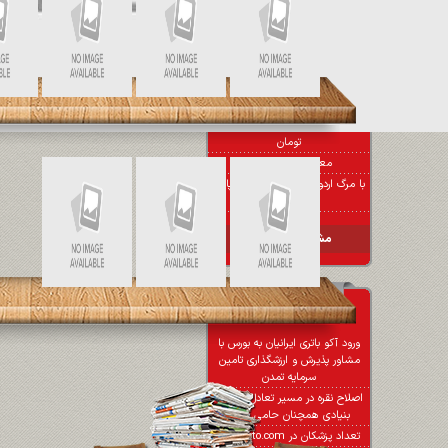
محاکمه و مجازات ضاربین و قاتلین
حوادث اخیر با سرعت انجام شود
دستور رئیس جمهوری به وزیر کار
برای ساماندهی قراردادهای کارگری
سهم ناتمام ایران از هیرمند
سبد معیشت در مرز ۲۱ میلیون
تومان
معمای سکون برجام
با مرگ اردوغان، اردوغانیسم به پایان
نمی‌رسد!
مشاهده کل اخبار
اخبار آنلاین
ورود آکو باتری ایرانیان به بورس با
مشاور پذیرش و ارزشگذاری تامین
سرمایه تمدن
اصلاح نقره در مسیر تعادل؛ عوامل
بنیادی همچنان حامی بازارند
تعداد پزشکان در doctoreto.com