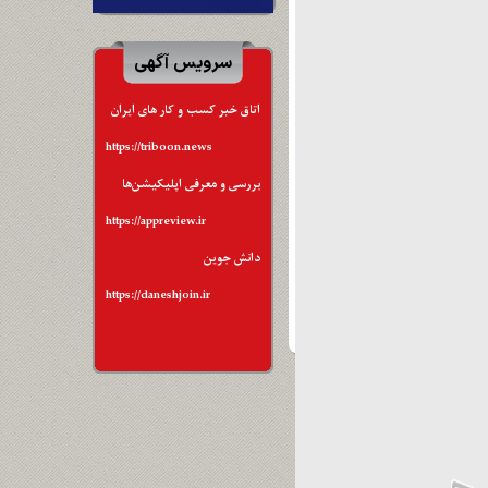
سرویس آگهی
اتاق خبر کسب و کار های ایران
https://triboon.news
بررسی و معرفی اپلیکیشن‌ها
https://appreview.ir
دانش جوین
https://daneshjoin.ir